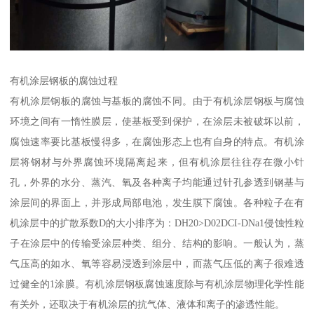
有机涂层钢板的腐蚀过程
有机涂层钢板的腐蚀与基板的腐蚀不同。由于有机涂层钢板与腐蚀
环境之间有一惰性膜层，使基板受到保护，在涂层未被破坏以前，
腐蚀速率要比基板慢得多，在腐蚀形态上也有自身的特点。有机涂
层将钢材与外界腐蚀环境隔离起来，但有机涂层往往存在微小针
孔，外界的水分、蒸汽、氧及各种离子均能通过针孔参透到钢基与
涂层间的界面上，并形成局部电池，发生膜下腐蚀。各种粒子在有
机涂层中的扩散系数D的大小排序为：DH20>D02DCI-DNa1侵蚀性粒
子在涂层中的传输受涂层种类、组分、结构的影响。一般认为，蒸
气压高的如水、氧等容易浸透到涂层中，而蒸气压低的离子很难透
过健全的1涂膜。有机涂层钢板腐蚀速度除与有机涂层物理化学性能
有关外，还取决于有机涂层的抗气体、液体和离子的渗透性能。