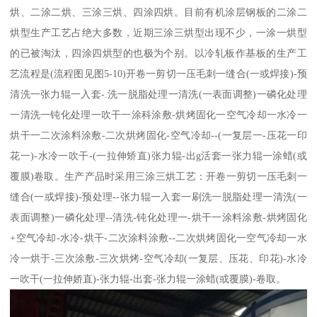
烘、二涂二烘、三涂三烘、四涂四烘。目前有机涂层钢板的二涂二
烘型生产工艺占绝大多数，近期三涂三烘型出现不少，一涂一烘型
的已被淘汰，四涂四烘型的也极为个别。以冷轧板作基板的生产工
艺流程是(流程图见图5-10)开卷一剪切一压毛刺一缝合(一或焊接)-预
清洗一张力辊一入套-.洗一脱脂处理一清洗(一表面调整)一磷化处理
一清洗一钝化处理一吹干一涂科涂敷-烘烤固化一空气冷却一水冷一
烘干一二次涂料涂敷-二次烘烤固化-空气冷却--(一复层一-压花一印
花一)-水冷一吹干-(一拉伸矫直)张力辊-出g活套一张力辊一涂蜡(或
覆膜)卷取。生产产品时采用三涂三烘工艺：开卷一剪切一压毛刺一
缝合(一或焊接)-预处理--张力辊一入套一刷洗一脱脂处理一清洗(一
表面调整)一磷化处理--清洗-钝化处理一-烘干一涂料涂敷-烘烤固化
+空气冷却-水冷-烘干-二次涂料涂敷--二次烘烤固化一空气冷却一水
冷一烘于-三次涂敷-三次烘烤-空气冷却(一复层、压花、印花)-水冷
一吹干(一拉伸娇直)-张力辊-出套-张力辊一涂蜡(或覆膜)-卷取。