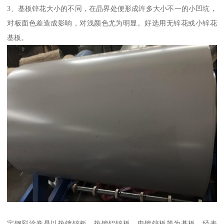
3、基板锌花大小的不同，在晶界处便形成许多大小不一的小凹坑，
对板面色差造成影响，对浅颜色尤为明显。好选用无锌花或小锌花
基板。
宝钢彩涂卷是以热镀锌板、热镀铝锌板、电镀锌板等为基板，经表