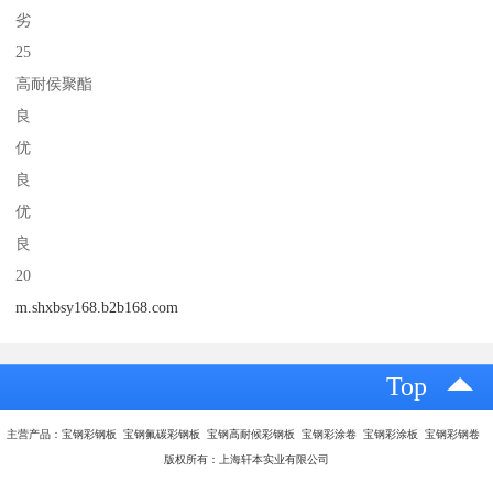
劣
25
高耐侯聚酯
良
优
良
优
良
20
m.shxbsy168.b2b168.com
Top
主营产品：宝钢彩钢板 宝钢氟碳彩钢板 宝钢高耐候彩钢板 宝钢彩涂卷 宝钢彩涂板 宝钢彩钢卷
版权所有：上海轩本实业有限公司