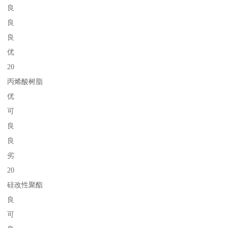
良
良
良
优
20
丙烯酸树脂
优
可
良
良
劣
20
硅改性聚酯
良
可