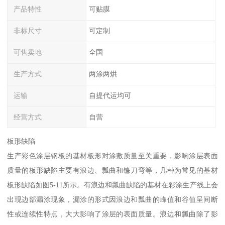
产品特性
可贴膜
非标尺寸
可定制
可售卖地
全国
生产方式
两涂两烘
运输
自提代运均可
经营方式
自营
板形缺陷
生产彩色涂层钢板的基材板形对涂敷质量至关重要，影响涂层表面
质量的板形缺陷主要有浪边、瓢曲和镰刀弯等，几种为常见的基材
板形缺陷如图5-11所示。有浪边和瓢曲缺陷的基材在彩涂生产线上会
出现边部漏涂现象，漏涂的形式因浪边和瓢曲的峰值和谷值呈间断
性或连续性特点，大大影响了涂层的表面质量。浪边和瓢曲除了影