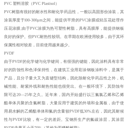
PVC 塑料溶胶（PVC Plastisol）
PVC树脂有很好的耐水性和耐化学药品性，一般以高固形份涂装，其
涂装厚度于l00-300μm之间，能提供平滑的PVC涂膜或轻压花处理作
压花涂膜;由于PVC涂膜为热可塑性树脂，具有高膜厚，能提供钢板
良好的保护。但PVC耐热性较弱。在早期在欧洲使用较多，由于其环
保属性相对较差，目前使用越来越少。
PVDF
由于PVDF的化学键与化学键间，有很强的键能，因此涂料具有非常
好的防蚀性和色泽保持性，在建筑工业用彩涂钢板涂料中，是属于
产品，且分子量大又为直键型结构，因此除耐化学药品性之外，机
械性能、耐紫外线和耐热性能也很突出。在一般环境下，其防蚀年
限可达20—25年之久。近年来，国内开始盛行以三氟氯乙烯和乙烯
酯单体共聚的含氟树脂，大量应用于建筑的外墙和金属板，由于使
用易水解的乙烯酯单体和氟的含量较PVDF低30%左右，因此其耐候
性与PVDF比较，有一定的差距。宝钢所生产的氟碳涂层，其涂层
PVDF含量不小于70%（其他为丙稀酸树脂）。