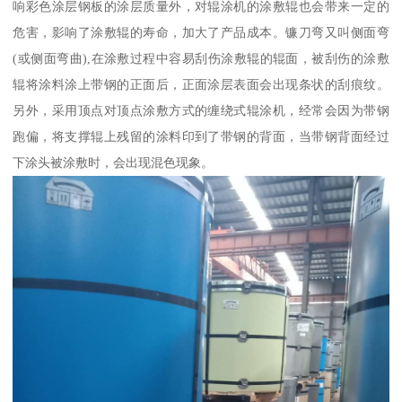
响彩色涂层钢板的涂层质量外，对辊涂机的涂敷辊也会带来一定的
危害，影响了涂敷辊的寿命，加大了产品成本。镰刀弯又叫侧面弯
(或侧面弯曲),在涂敷过程中容易刮伤涂敷辊的辊面，被刮伤的涂敷
辊将涂料涂上带钢的正面后，正面涂层表面会出现条状的刮痕纹。
另外，采用顶点对顶点涂敷方式的缠绕式辊涂机，经常会因为带钢
跑偏，将支撑辊上残留的涂料印到了带钢的背面，当带钢背面经过
下涂头被涂敷时，会出现混色现象。