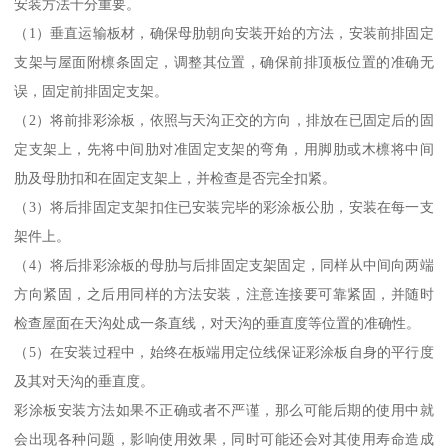
安装方法十分重要。
（1）垂直运输板材，确保母肋朝向安装开始的方法，安装前排固定
支架与屋面附檩条固定，调整其位置，确保前排顶板位置的准确无
误，固定前排固定支架。
（2）将前排彩涂板，依照与天沟正交的方向，排放在已固定后的固
定支架上，先将中间肋对准固定支架的弯角，用脚肋或木檩将中间
肋及母肋扣和在固定支架上，并检查是否完全扣紧。
（3）将后排固定支架扣住已安装完毕的彩涂板公肋，安装在每一支
架件上。
（4）将后排彩涂板的母肋与后排固定支架固定，同样从中间向两端
方向紧固，之后用同样的方法安装，注意连接要可靠紧固，并随时
检查屋面在天沟处成一条直线，对天沟的垂直度等位置的准确性。
（5）在安装过程中，始终在板端用定位线保证彩涂板自身的平行度
及其对天沟的垂直度。
彩涂板安装方法如果不正确或者不严谨，那么可能后期的使用中就
会出现各种问题，影响使用效果，同时可能还会对其使用寿命造成