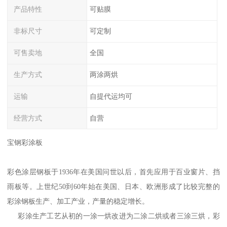
产品特性
可贴膜
非标尺寸
可定制
可售卖地
全国
生产方式
两涂两烘
运输
自提代运均可
经营方式
自营
宝钢彩涂板
彩色涂层钢板于1936年在美国问世以后，首先应用于百业窗片、挡
雨板等。上世纪50到60年始在美国、日本、欧洲形成了比较完整的
彩涂钢板生产、加工产业，产量的稳定增长。
彩涂生产工艺从初的一涂一烘改进为二涂二烘或者三涂三烘，彩