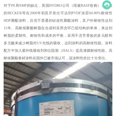
对于PE和SMP的缺点，英国HYDRO公司（现被BASF收购）、瑞典
的BECKER等在2000年初其开发出可达到PVDF涂层60-80%耐候性
HDP聚酯涂料，且优于普通的硅改性聚酯涂料，其户外耐候性达到
15年。高耐候聚酯树脂在合成时采用含环己烷结构的单体，来达到
树脂的柔韧性、耐候性和成本的平衡，采用不含芳香族的多元醇和
多元酸来减少树脂对UV光线的吸收，达到涂料的高耐候性能。涂料
配方中加入紫外线吸收剂和位阻胺（HALS）提高漆膜耐候性能。高
耐候聚酯卷材涂料在国外已被市场认可，该涂料性价比十分突出。