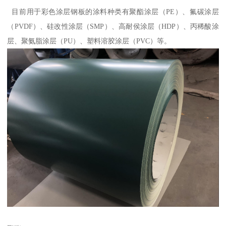
目前用于彩色涂层钢板的涂料种类有聚酯涂层（PE）、氟碳涂层
（PVDF）、硅改性涂层（SMP）、高耐侯涂层（HDP）、丙稀酸涂
层、聚氨脂涂层（PU）、塑料溶胶涂层（PVC）等。