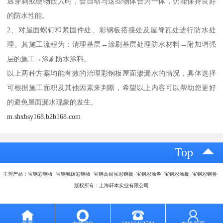
遇穿刺或硬物嵌入时，会自动与这些物体合为一体，仍能保持良好
的防水性能。
2、对屋面螺钉和紧固件处、彩钢板搭接处及屋脊瓦处进行防水处
理。其施工流程为：清理基层→涂刷基层处理防水材料→附加增强
层的施工→涂刷防水涂料。
以上两种方案均能有效的治理彩钢板屋面渗漏水的情况，具体选择
可根据施工面积及其他因素来判断，希望以上内容可以帮助您更好
的避免屋面漏水现象的发生。
m.shxbsy168.b2b168.com
Top
主营产品：宝钢彩钢板 宝钢氟碳彩钢板 宝钢高耐候彩钢板 宝钢彩涂卷 宝钢彩涂板 宝钢彩钢卷
版权所有：上海轩本实业有限公司