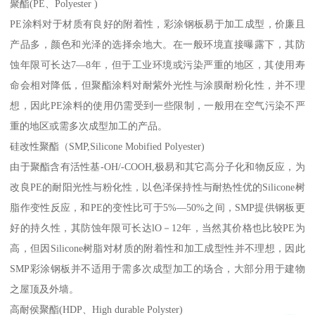
聚酯(PE、Polyester )
PE涂料对于材质有良好的附着性，彩涂钢板易于加工成型，价廉且
产品多，颜色和光泽的选择余地大。在一般环境直接曝露下，其防
蚀年限可长达7—8年，但于工业环境或污染严重的地区，其使用寿
命会相对降低，但聚酯涂料对耐紫外光性与涂膜耐粉化性，并不理
想，因此PE涂料的使用仍需受到一些限制，一般用在空气污染不严
重的地区或需多次成型加工的产品。
硅改性聚酯（SMP,Silicone Mobified Polyester)
由于聚酯含有活性基-OH/-COOH,极易和其它高分子化和物反应，为
改良PE的耐阳光性与粉化性，以色泽保持性与耐热性优的Silicone树
脂作变性反应，和PE的变性比可于5%—50%之间，SMP提供钢板更
好的持久性，其防蚀年限可长达lO－12年，当然其价格也比较PE为
高，但因Silicone树脂对材质的附着性和加工成型性并不理想，因此
SMP彩涂钢板并不适用于需多次成型加工的场合，大部分用于建物
之屋顶及外墙。
高耐侯聚酯(HDP、High durable Polyster)