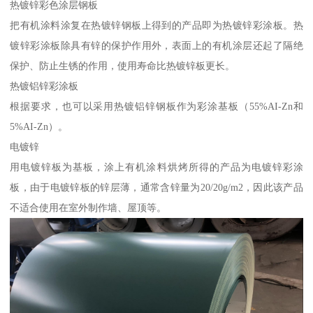
热镀锌彩色涂层钢板
把有机涂料涂复在热镀锌钢板上得到的产品即为热镀锌彩涂板。热
镀锌彩涂板除具有锌的保护作用外，表面上的有机涂层还起了隔绝
保护、防止生锈的作用，使用寿命比热镀锌板更长。
热镀铝锌彩涂板
根据要求，也可以采用热镀铝锌钢板作为彩涂基板（55%AI-Zn和
5%AI-Zn）。
电镀锌
用电镀锌板为基板，涂上有机涂料烘烤所得的产品为电镀锌彩涂
板，由于电镀锌板的锌层薄，通常含锌量为20/20g/m2，因此该产品
不适合使用在室外制作墙、屋顶等。