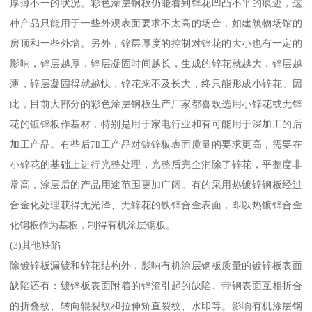
厚薄不一的状况。彩色涂层钢板仍能看到锌花凹凸不平的痕迹，这
种产品只能用于一些外观表面要求不太高的场合，如建筑物场馆的
房顶和一些外墙。另外，锌层厚度的控制对锌花的大小也有一定的
影响，锌层越厚，锌层凝固时间越长，生成的锌花就越大，锌层越
薄，锌层凝固得就越快，锌花来不及长大，终只能形成小锌花。因
此，目前大部分的彩色涂层钢板生产厂家都喜欢选用小锌花或无锌
花的镀锌板作基材，特别是用于家电行业和有可能用于深加工的后
加工产品。有些后加工产品对镀锌板表面质量的要求更高，需要在
小锌花的基础上进行光整处理，光整后完全消除了锌花，平整度非
常高，涂层后的产品用途范围更加广阔。有的采用热镀锌钢板经过
合金化处理获得无光泽、无锌花的铁锌合金表面，即以热镀锌合金
化钢板作为基板，制得有机涂层钢板。
(3)其他缺陷
除镀锌板漏镀和锌花结构外，影响有机涂层钢板质量的镀锌板表面
缺陷还有：镀锌板表面附着的锌渣引起的缺陷、带钢表面互相折合
的折叠纹、转向辊裂纹和拉伸矫直裂纹、水印等。影响有机涂层钢