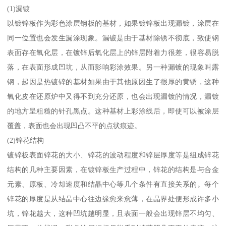
(1)漏镀
以镀锌板作为彩色涂层钢板的基材，如果镀锌板出现漏镀，涂层在
同一位置也会发生漏涂现象。漏镀是由于基材除锈不彻底，致使钢
表面存在氧化层，在镀锌后氧化层上的锌层附着力很差，很容易脱
落，在表面形成凹坑，从而影响彩涂效果。另一种漏镀的现象叫露
钢，起因是热镀锌的基材如果由于其他原因生了很厚的黄锈，这种
氧化皮在还原炉中又得不到充分还原，也会出现漏镀的情况，漏镀
的地方呈粗糙的针孔黑点。这种基材上彩涂线后，即使可以被涂层
覆盖，表面也会出现凹凸不平的点状痕迹。
(2)锌花结构
镀锌板表面锌花的大小、锌花的波动程度和锌层厚度等是组成锌花
结构的几种主要因素，在镀锌板生产过程中，锌花的结构是与合金
元素、原板、冷却速度和结晶中心等几个条件有直接关系的。每个
锌花的厚度是从结晶中心往边缘愈来愈薄，在晶界处便形成许多小
坑，锌花越大，这种凹坑越明显，且表面一般会出现锌层不均匀、