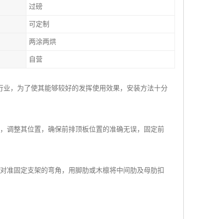
过磅
可定制
两涂两烘
自营
行业，为了使其能够较好的发挥使用效果，安装方法十分
定，调整其位置，确保前排顶板位置的准确无误，固定前
肋对准固定支架的弯角，用脚肋或木檩将中间肋及母肋扣