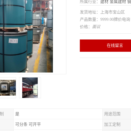
所属行业：
建材
金属建材
发货地址：上海市宝山区
产品数量：9999.00牌价电询
价格：
面议
在线留言
制
是
用途范围
可分条 可开平
加工定制