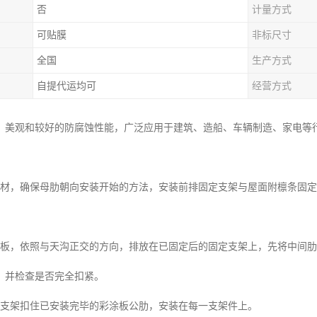
否
计量方式
可贴膜
非标尺寸
全国
生产方式
自提代运均可
经营方式
、美观和较好的防腐蚀性能，广泛应用于建筑、造船、车辆制造、家电等
板材，确保母肋朝向安装开始的方法，安装前排固定支架与屋面附檩条固
涂板，依照与天沟正交的方向，排放在已固定后的固定支架上，先将中间
，并检查是否完全扣紧。
定支架扣住已安装完毕的彩涂板公肋，安装在每一支架件上。