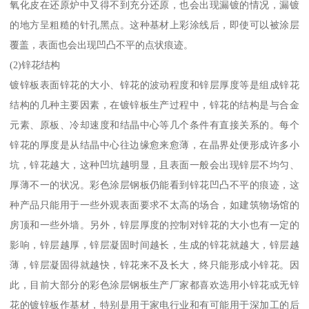
氧化皮在还原炉中又得不到充分还原，也会出现漏镀的情况，漏镀
的地方呈粗糙的针孔黑点。这种基材上彩涂线后，即使可以被涂层
覆盖，表面也会出现凹凸不平的点状痕迹。
(2)锌花结构
镀锌板表面锌花的大小、锌花的波动程度和锌层厚度等是组成锌花
结构的几种主要因素，在镀锌板生产过程中，锌花的结构是与合金
元素、原板、冷却速度和结晶中心等几个条件有直接关系的。每个
锌花的厚度是从结晶中心往边缘愈来愈薄，在晶界处便形成许多小
坑，锌花越大，这种凹坑越明显，且表面一般会出现锌层不均匀、
厚薄不一的状况。彩色涂层钢板仍能看到锌花凹凸不平的痕迹，这
种产品只能用于一些外观表面要求不太高的场合，如建筑物场馆的
房顶和一些外墙。另外，锌层厚度的控制对锌花的大小也有一定的
影响，锌层越厚，锌层凝固时间越长，生成的锌花就越大，锌层越
薄，锌层凝固得就越快，锌花来不及长大，终只能形成小锌花。因
此，目前大部分的彩色涂层钢板生产厂家都喜欢选用小锌花或无锌
花的镀锌板作基材，特别是用于家电行业和有可能用于深加工的后