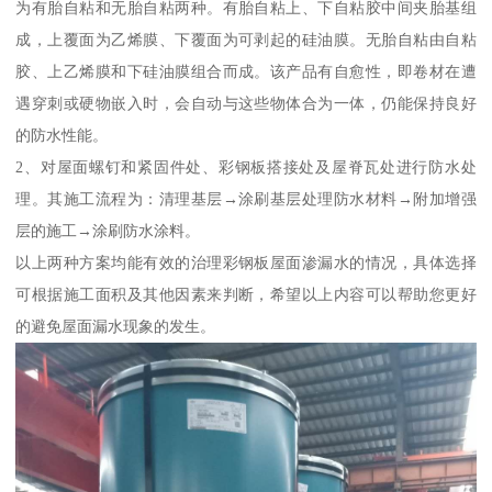
为有胎自粘和无胎自粘两种。有胎自粘上、下自粘胶中间夹胎基组
成，上覆面为乙烯膜、下覆面为可剥起的硅油膜。无胎自粘由自粘
胶、上乙烯膜和下硅油膜组合而成。该产品有自愈性，即卷材在遭
遇穿刺或硬物嵌入时，会自动与这些物体合为一体，仍能保持良好
的防水性能。
2、对屋面螺钉和紧固件处、彩钢板搭接处及屋脊瓦处进行防水处
理。其施工流程为：清理基层→涂刷基层处理防水材料→附加增强
层的施工→涂刷防水涂料。
以上两种方案均能有效的治理彩钢板屋面渗漏水的情况，具体选择
可根据施工面积及其他因素来判断，希望以上内容可以帮助您更好
的避免屋面漏水现象的发生。