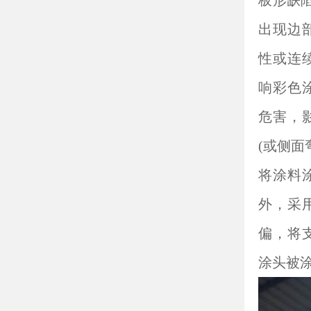
板形缺陷
出现边
性或连
响彩色
危害，
(或侧面
将涂料
外，采
偏，将
涂头被