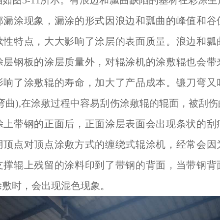
如图5-11所示。有浪边和瓢曲缺陷的基材在彩涂
部漏涂现象，漏涂的形式因浪边和瓢曲的峰值和谷
续性特点，大大影响了涂层的表面质量。浪边和瓢
涂层钢板的涂层质量外，对辊涂机的涂敷辊也会带
影响了涂敷辊的寿命，加大了产品成本。镰刀弯又
弯曲),在涂敷过程中容易刮伤涂敷辊的辊面，被刮
涂上带钢的正面后，正面涂层表面会出现条状的刮
用顶点对顶点涂敷方式的缠绕式辊涂机，经常会因
支撑辊上残留的涂料印到了带钢的背面，当带钢背
涂敷时，会出现混色现象。