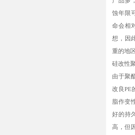
产品多
蚀年限
命会相
想，因
重的地
硅改性聚酯（S
由于聚酯
改良PE
脂作变性
好的持久
高，但因