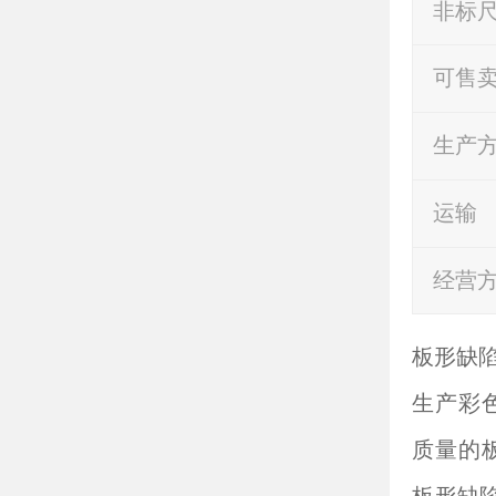
非标
可售
生产
运输
经营
板形缺
生产彩
质量的