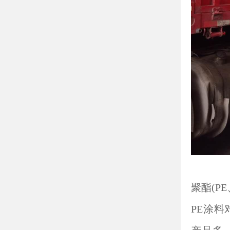
聚酯(PE、P
PE涂