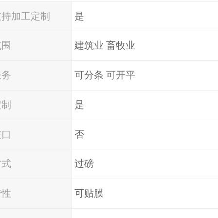
支持加工定制
是
范围
建筑业 畜牧业
服务
可分条 可开平
定制
是
进口
否
方式
过磅
特性
可贴膜