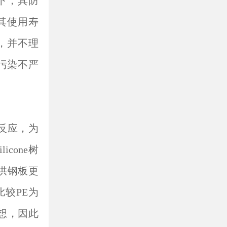
下，其防
其使用寿
，并不理
污染不严
物反应，为
cone树
提供钢板更
比较PE为
理想，因此