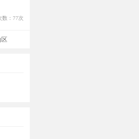
次数：
77
次
山区