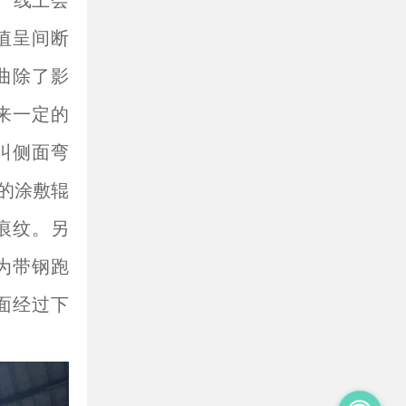
生产线上会
值呈间断
曲除了影
来一定的
叫侧面弯
伤的涂敷辊
痕纹。另
为带钢跑
面经过下