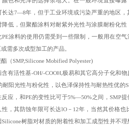
，颜色和光泽的选择余地大。在一般环境直接曝露
可长达7—8年，但于工业环境或污染严重的地区，
对降低，但聚酯涂料对耐紫外光性与涂膜耐粉化性
此PE涂料的使用仍需受到一些限制，一般用在空气
区或需多次成型加工的产品。
MP,Silicone Mobified Polyester)
含有活性基-OH/-COOH,极易和其它高分子化和
的耐阳光性与粉化性，以色泽保持性与耐热性优的Sili
反应，和PE的变性比可于5%—50%之间，SMP
性，其防蚀年限可长达lO－12年，当然其价格也
Silicone树脂对材质的附着性和加工成型性并不