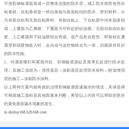
可使彩钢板屋面形成一层整体连接的防水层，城工防水推荐使用自
粘卷材。自粘卷材是一种自身能与基面粘结的防水、密封材料，分
为有胎自粘和无胎自粘两种。有胎自粘上、下自粘胶中间夹胎基组
成，上覆面为乙烯膜、下覆面为可剥起的硅油膜。无胎自粘由自粘
胶、上乙烯膜和下硅油膜组合而成。该产品有自愈性，即卷材在遭
遇穿刺或硬物嵌入时，会自动与这些物体合为一体，仍能保持良好
的防水性能。
2、对屋面螺钉和紧固件处、彩钢板搭接处及屋脊瓦处进行防水处
理。其施工流程为：清理基层→涂刷基层处理防水材料→附加增强
层的施工→涂刷防水涂料。
以上两种方案均能有效的治理彩钢板屋面渗漏水的情况，具体选择
可根据施工面积及其他因素来判断，希望以上内容可以帮助您更好
的避免屋面漏水现象的发生。
m.shxbsy168.b2b168.com