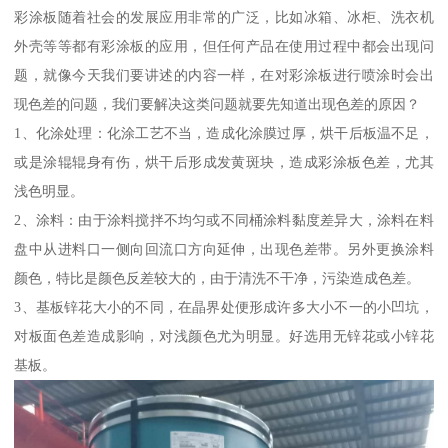
彩涂板随着社会的发展应用非常的广泛，比如冰箱、冰柜、洗衣机
外壳等等都有彩涂板的应用，但任何产品在使用过程中都会出现问
题，就像今天我们要讲述的内容一样，在对彩涂板进行喷涂时会出
现色差的问题，我们要解决这类问题就要先知道出现色差的原因？
1、化涂处理：化涂工艺不当，造成化涂膜过厚，烘干后板温不足，
或是涂辊辊身有伤，烘干后形成发黄斑块，造成彩涂板色差，尤其
浅色明显。
2、涂料：由于涂料搅拌不均匀或不同桶涂料黏度差异大，涂料在料
盘中从进料口一侧向回流口方向延伸，出现色差带。另外更换涂料
颜色，特比是颜色反差较大的，由于清洗不干净，污染造成色差。
3、基板锌花大小的不同，在晶界处便形成许多大小不一的小凹坑，
对板面色差造成影响，对浅颜色尤为明显。好选用无锌花或小锌花
基板。