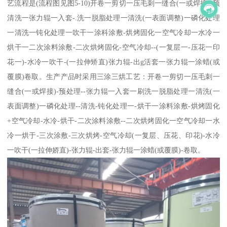
艺流程是(流程图见图5-10)开卷一剪切一压毛刺一缝合(一或焊接)-预
清洗一张力辊一入套-.洗一脱脂处理一清洗(一表面调整)一磷化处理
一清洗一钝化处理一吹干一涂科涂敷-烘烤固化一空气冷却一水冷一
烘干一二次涂料涂敷-二次烘烤固化-空气冷却--(一复层一-压花一印
花一)-水冷一吹干-(一拉伸矫直)张力辊-出g活套一张力辊一涂蜡(或
覆膜)卷取。生产产品时采用三涂三烘工艺：开卷一剪切一压毛刺一
缝合(一或焊接)-预处理--张力辊一入套一刷洗一脱脂处理一清洗(一
表面调整)一磷化处理--清洗-钝化处理一-烘干一涂料涂敷-烘烤固化
+空气冷却-水冷-烘干-二次涂料涂敷--二次烘烤固化一空气冷却一水
冷一烘于-三次涂敷-三次烘烤-空气冷却(一复层、压花、印花)-水冷
一吹干(一拉伸娇直)-张力辊-出套-张力辊一涂蜡(或覆膜)-卷取。