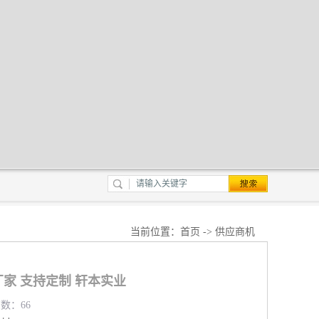
当前位置：
首页
->
供应商机
家 支持定制 轩本实业
览数：66