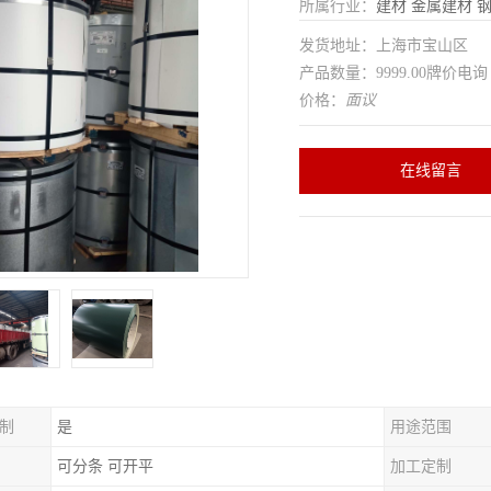
所属行业：
建材
金属建材
发货地址：上海市宝山区
产品数量：9999.00牌价电询
价格：
面议
在线留言
制
是
用途范围
可分条 可开平
加工定制