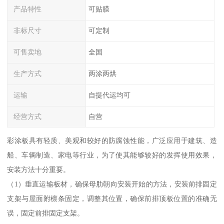
产品特性
可贴膜
非标尺寸
可定制
可售卖地
全国
生产方式
两涂两烘
运输
自提代运均可
经营方式
自营
彩涂板具有轻质、美观和较好的防腐蚀性能，广泛应用于建筑、造
船、车辆制造、家电等行业，为了使其能够较好的发挥使用效果，
安装方法十分重要。
（1）垂直运输板材，确保母肋朝向安装开始的方法，安装前排固定
支架与屋面附檩条固定，调整其位置，确保前排顶板位置的准确无
误，固定前排固定支架。