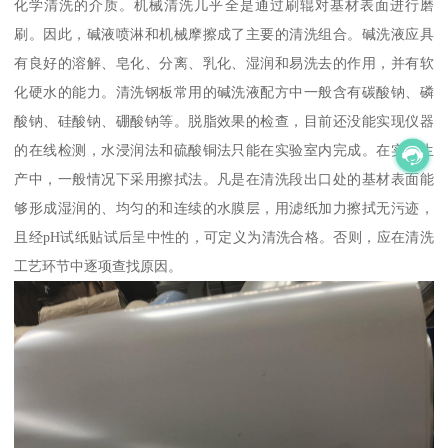
化学清洗的介质。机械清洗几乎全是通过刷辊对基材表面进行磨
刷。因此，碱液喷淋和机械摩擦成了主要的清洗组合。碱洗液应具
有良好的溶解、皂化、分离、乳化、湿润和易洗去的作用，并有软
化硬水的能力。清洗钢板常用的碱洗液配方中一般含有碳酸钠、磷
酸钠、硅酸钠、硼酸钠等。脱脂效果的检查，目前还没能实现仪器
的在线检测，水浸润法和硫酸铜法只能在实验室内完成。在实际生
产中，一般情况下采用擦拭法。凡是在清洗段出口处的基材表面能
够形成湿润的、均匀的和连续的水膜层，用滤纸加力擦拭无污迹，
且经pH试纸贴试后呈中性的，可定义为清洗合格。否则，应在清洗
工艺环节中逐项查找原因。