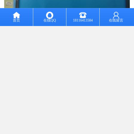
首页
在线QQ
18116413584
在线留言
电磁屏蔽涂层
目前，高频半导体元件大量用于电气设备中。如果电子电路采用天
线发散电滋波，就可能对附近设备的性能和人体健康产生影响。采
用电磁屏蔽涂层，通过全树脂内添加一定金属类添加剂，可以在一