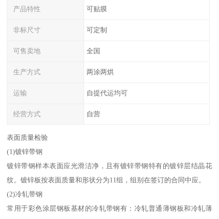
产品特性
可贴膜
非标尺寸
可定制
可售卖地
全国
生产方式
两涂两烘
运输
自提代运均可
经营方式
自营
表面质量检验
(1)镀锌带钢
镀锌带钢样本表面应光滑洁净，且有镀锌带钢特有的镀锌层结晶花
纹。镀锌板按表面质量和形状分为11组，组别在签订的合同中应。
(2)冷轧带钢
常用于彩色涂层钢板基材的冷轧带钢有：冷轧普通薄钢板和冷轧薄