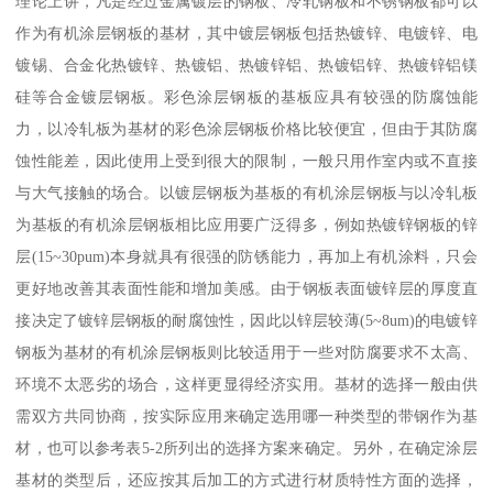
理论上讲，凡是经过金属镀层的钢板、冷轧钢板和不锈钢板都可以
作为有机涂层钢板的基材，其中镀层钢板包括热镀锌、电镀锌、电
镀锡、合金化热镀锌、热镀铝、热镀锌铝、热镀铝锌、热镀锌铝镁
硅等合金镀层钢板。彩色涂层钢板的基板应具有较强的防腐蚀能
力，以冷轧板为基材的彩色涂层钢板价格比较便宜，但由于其防腐
蚀性能差，因此使用上受到很大的限制，一般只用作室内或不直接
与大气接触的场合。以镀层钢板为基板的有机涂层钢板与以冷轧板
为基板的有机涂层钢板相比应用要广泛得多，例如热镀锌钢板的锌
层(15~30pum)本身就具有很强的防锈能力，再加上有机涂料，只会
更好地改善其表面性能和增加美感。由于钢板表面镀锌层的厚度直
接决定了镀锌层钢板的耐腐蚀性，因此以锌层较薄(5~8um)的电镀锌
钢板为基材的有机涂层钢板则比较适用于一些对防腐要求不太高、
环境不太恶劣的场合，这样更显得经济实用。基材的选择一般由供
需双方共同协商，按实际应用来确定选用哪一种类型的带钢作为基
材，也可以参考表5-2所列出的选择方案来确定。另外，在确定涂层
基材的类型后，还应按其后加工的方式进行材质特性方面的选择，