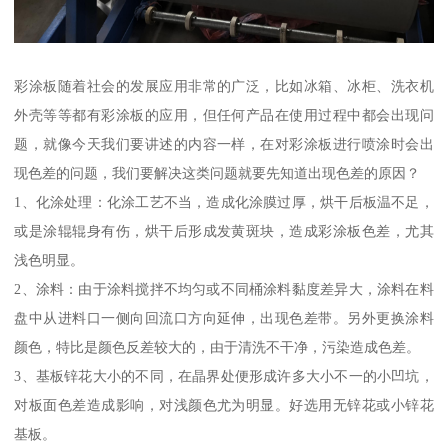
彩涂板随着社会的发展应用非常的广泛，比如冰箱、冰柜、洗衣机
外壳等等都有彩涂板的应用，但任何产品在使用过程中都会出现问
题，就像今天我们要讲述的内容一样，在对彩涂板进行喷涂时会出
现色差的问题，我们要解决这类问题就要先知道出现色差的原因？
1、化涂处理：化涂工艺不当，造成化涂膜过厚，烘干后板温不足，
或是涂辊辊身有伤，烘干后形成发黄斑块，造成彩涂板色差，尤其
浅色明显。
2、涂料：由于涂料搅拌不均匀或不同桶涂料黏度差异大，涂料在料
盘中从进料口一侧向回流口方向延伸，出现色差带。另外更换涂料
颜色，特比是颜色反差较大的，由于清洗不干净，污染造成色差。
3、基板锌花大小的不同，在晶界处便形成许多大小不一的小凹坑，
对板面色差造成影响，对浅颜色尤为明显。好选用无锌花或小锌花
基板。