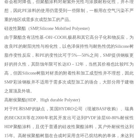
命会相对降低，但聚酯涂料对耐紫外光性与涂膜耐粉化性，并不理
想，因此PE涂料的使用仍需受到一些限制，一般用在空气污染不严
重的地区或需多次成型加工的产品。
硅改性聚酯（SMP,Silicone Mobified Polyester)
由于聚酯含有活性基-OH/-COOH,极易和其它高分子化和物反应，为
改良PE的耐阳光性与粉化性，以色泽保持性与耐热性优的Silicone树
脂作变性反应，和PE的变性比可于5%—50%之间，SMP提供钢板更
好的持久性，其防蚀年限可长达lO－12年，当然其价格也比较PE为
高，但因Silicone树脂对材质的附着性和加工成型性并不理想，因此
SMP彩涂钢板并不适用于需多次成型加工的场合，大部分用于建物
之屋顶及外墙。
高耐侯聚酯(HDP、High durable Polyster)
对于PE和SMP的缺点，英国HYDRO公司（现被BASF收购）、瑞典
的BECKER等在2000年初其开发出可达到PVDF涂层60-80%耐候性
HDP聚酯涂料，且优于普通的硅改性聚酯涂料，其户外耐候性达到
15年。高耐候聚酯树脂在合成时采用含环己烷结构的单体，来达到