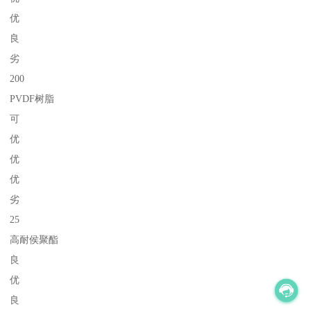
优
良
劣
200
PVDF树脂
可
优
优
优
劣
25
高耐侯聚酯
良
优
良