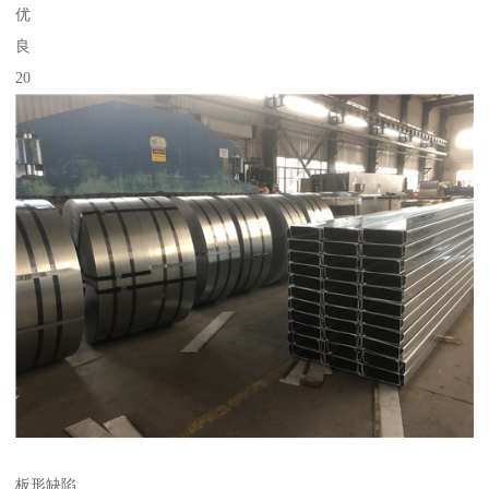
优
良
20
板形缺陷