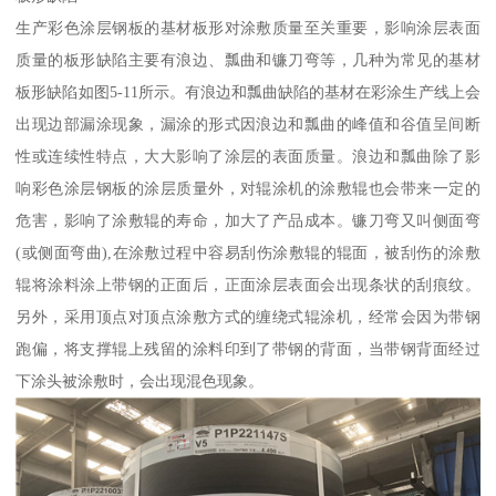
生产彩色涂层钢板的基材板形对涂敷质量至关重要，影响涂层表面
质量的板形缺陷主要有浪边、瓢曲和镰刀弯等，几种为常见的基材
板形缺陷如图5-11所示。有浪边和瓢曲缺陷的基材在彩涂生产线上会
出现边部漏涂现象，漏涂的形式因浪边和瓢曲的峰值和谷值呈间断
性或连续性特点，大大影响了涂层的表面质量。浪边和瓢曲除了影
响彩色涂层钢板的涂层质量外，对辊涂机的涂敷辊也会带来一定的
危害，影响了涂敷辊的寿命，加大了产品成本。镰刀弯又叫侧面弯
(或侧面弯曲),在涂敷过程中容易刮伤涂敷辊的辊面，被刮伤的涂敷
辊将涂料涂上带钢的正面后，正面涂层表面会出现条状的刮痕纹。
另外，采用顶点对顶点涂敷方式的缠绕式辊涂机，经常会因为带钢
跑偏，将支撑辊上残留的涂料印到了带钢的背面，当带钢背面经过
下涂头被涂敷时，会出现混色现象。