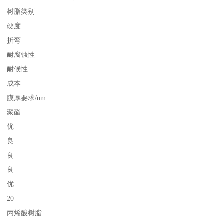
树脂类别
硬度
折弯
耐腐蚀性
耐候性
成本
膜厚要求/um
聚酯
优
良
良
良
优
20
丙烯酸树脂