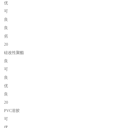
优
可
良
良
劣
20
硅改性聚酯
良
可
良
优
良
20
PVC溶胶
可
优