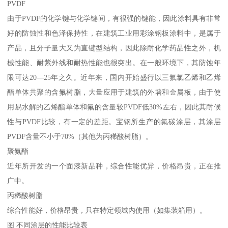
PVDF
由于PVDF的化学键与化学键间，有很强的键能，因此涂料具有非常
好的防蚀性和色泽保持性，在建筑工业用彩涂钢板涂料中，是属于
产品，且分子量大又为直键型结构，因此除耐化学药品性之外，机
械性能、耐紫外线和耐热性能也很突出。在一般环境下，其防蚀年
限可达20—25年之久。近年来，国内开始盛行以三氟氯乙烯和乙烯
酯单体共聚的含氟树脂，大量应用于建筑的外墙和金属板，由于使
用易水解的乙烯酯单体和氟的含量较PVDF低30%左右，因此其耐候
性与PVDF比较，有一定的差距。宝钢所生产的氟碳涂层，其涂层
PVDF含量不小于70%（其他为丙稀酸树脂）。
聚氨酯
近年所开发的一个面漆新品种，综合性能优异，价格昂贵，正在推
广中。
丙稀酸树脂
综合性能好，价格昂贵，只在特定领域内使用（如集装箱用）。
图 不同涂层的性能比较表