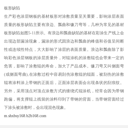
板形缺陷
生产彩色涂层钢板的基材板形对涂敷质量至关重要，影响涂层表面
质量的板形缺陷主要有浪边、瓢曲和镰刀弯等，几种为常见的基材
板形缺陷如图5-11所示。有浪边和瓢曲缺陷的基材在彩涂生产线上会
出现边部漏涂现象，漏涂的形式因浪边和瓢曲的峰值和谷值呈间断
性或连续性特点，大大影响了涂层的表面质量。浪边和瓢曲除了影
响彩色涂层钢板的涂层质量外，对辊涂机的涂敷辊也会带来一定的
危害，影响了涂敷辊的寿命，加大了产品成本。镰刀弯又叫侧面弯
(或侧面弯曲),在涂敷过程中容易刮伤涂敷辊的辊面，被刮伤的涂敷
辊将涂料涂上带钢的正面后，正面涂层表面会出现条状的刮痕纹。
另外，采用顶点对顶点涂敷方式的缠绕式辊涂机，经常会因为带钢
跑偏，将支撑辊上残留的涂料印到了带钢的背面，当带钢背面经过
下涂头被涂敷时，会出现混色现象。
m.shxbsy168.b2b168.com