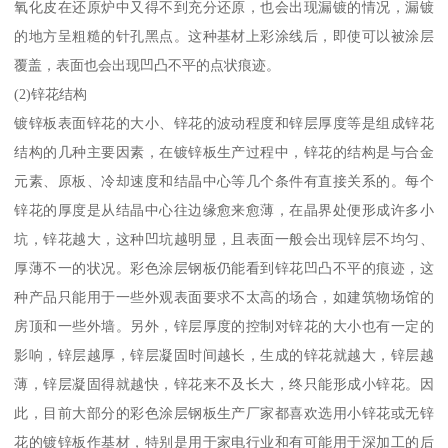
氧化皮在还原炉中又得不到充分还原，也会出现漏镀的情况，漏镀
的地方呈粗糙的针孔黑点。这种基材上彩涂线后，即使可以被涂层
覆盖，表面也会出现凹凸不平的点状痕迹。
(2)锌花结构
镀锌板表面锌花的大小、锌花的波动程度和锌层厚度等是组成锌花
结构的几种主要因素，在镀锌板生产过程中，锌花的结构是与合金
元素、原板、冷却速度和结晶中心等几个条件有直接关系的。每个
锌花的厚度是从结晶中心往边缘愈来愈薄，在晶界处便形成许多小
坑，锌花越大，这种凹坑越明显，且表面一般会出现锌层不均匀、
厚薄不一的状况。彩色涂层钢板仍能看到锌花凹凸不平的痕迹，这
种产品只能用于一些外观表面要求不太高的场合，如建筑物场馆的
房顶和一些外墙。另外，锌层厚度的控制对锌花的大小也有一定的
影响，锌层越厚，锌层凝固时间越长，生成的锌花就越大，锌层越
薄，锌层凝固得就越快，锌花来不及长大，终只能形成小锌花。因
此，目前大部分的彩色涂层钢板生产厂家都喜欢选用小锌花或无锌
花的镀锌板作基材，特别是用于家电行业和有可能用于深加工的后