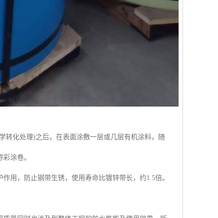
学转化处理)之后，在表面涂敷一层或几层有机涂料，随
称彩涂卷。
作用，防止钢带生锈，使用寿命比镀锌带长，约1.5倍。