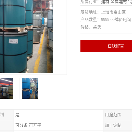
所属行业：
建材
金属建材
发货地址：上海市宝山区
产品数量：9999.00牌价电询
价格：
面议
在线留言
制
是
用途范围
可分条 可开平
加工定制