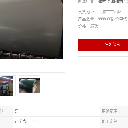
所属行业：
建材
金属建材
发货地址：上海市宝山区
产品数量：9999.00牌价电询
价格：
面议
在线留言
制
是
用途范围
可分条 可开平
加工定制