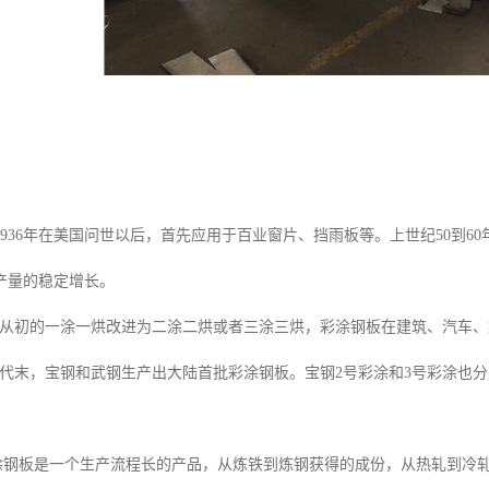
1936年在美国问世以后，首先应用于百业窗片、挡雨板等。上世纪50到6
产量的稳定增长。
初的一涂一烘改进为二涂二烘或者三涂三烘，彩涂钢板在建筑、汽车、
末，宝钢和武钢生产出大陆首批彩涂钢板。宝钢2号彩涂和3号彩涂也分别在
板是一个生产流程长的产品，从炼铁到炼钢获得的成份，从热轧到冷轧