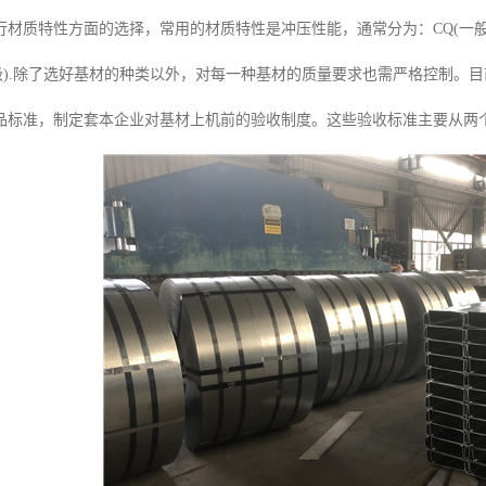
材质特性方面的选择，常用的材质特性是冲压性能，通常分为：CQ(一般),DQ(
深冲级).除了选好基材的种类以外，对每一种基材的质量要求也需严格控制
品标准，制定套本企业对基材上机前的验收制度。这些验收标准主要从两