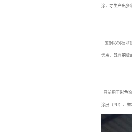
涂，才生产出多
宝钢彩钢板以镀
优点，既有钢板
目前用于彩色涂
涂层（PU）、塑