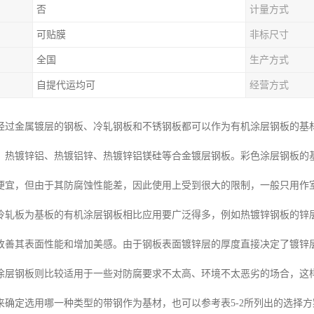
否
计量方式
可贴膜
非标尺寸
全国
生产方式
自提代运均可
经营方式
经过金属镀层的钢板、冷轧钢板和不锈钢板都可以作为有机涂层钢板的基
、热镀锌铝、热镀铝锌、热镀锌铝镁硅等合金镀层钢板。彩色涂层钢板的
便宜，但由于其防腐蚀性能差，因此使用上受到很大的限制，一般只用作
轧板为基板的有机涂层钢板相比应用要广泛得多，例如热镀锌钢板的锌层(1
改善其表面性能和增加美感。由于钢板表面镀锌层的厚度直接决定了镀锌层钢
涂层钢板则比较适用于一些对防腐要求不太高、环境不太恶劣的场合，这
来确定选用哪一种类型的带钢作为基材，也可以参考表5-2所列出的选择