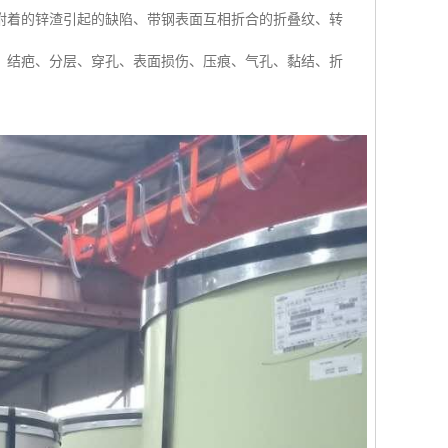
附着的锌渣引起的缺陷、带钢表面互相折合的折叠纹、转
：结疤、分层、穿孔、表面损伤、压痕、气孔、黏结、折