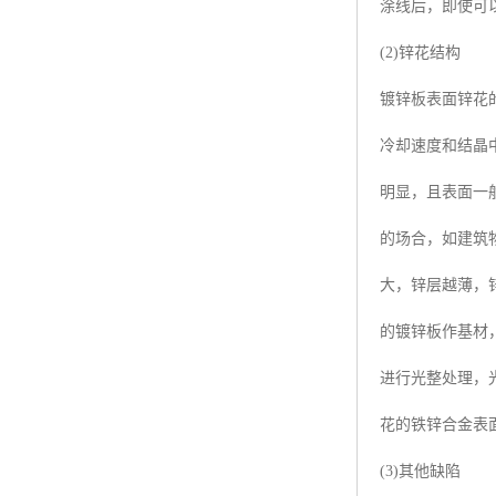
涂线后，即使可
(2)锌花结构
镀锌板表面锌花
冷却速度和结晶
明显，且表面一
的场合，如建筑
大，锌层越薄，
的镀锌板作基材
进行光整处理，
花的铁锌合金表
(3)其他缺陷