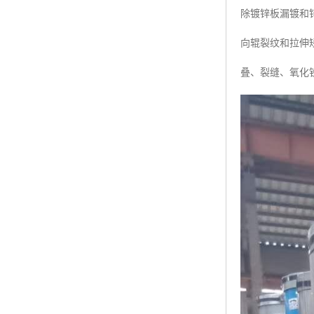
除镀锌板漏镀和
向辊裂纹和拉伸
叠、裂缝、氧化