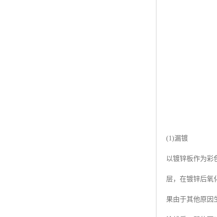
(1)漏镀
以镀锌板作为彩
层，在镀锌后氧
果由于其他原因