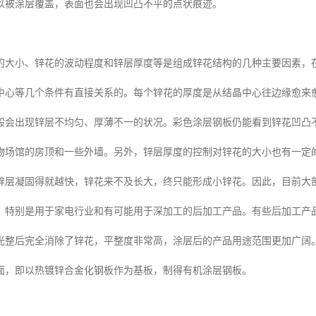
以被涂层覆盖，表面也会出现凹凸不平的点状痕迹。
的大小、锌花的波动程度和锌层厚度等是组成锌花结构的几种主要因素，
中心等几个条件有直接关系的。每个锌花的厚度是从结晶中心往边缘愈来
般会出现锌层不均匀、厚薄不一的状况。彩色涂层钢板仍能看到锌花凹凸
物场馆的房顶和一些外墙。另外，锌层厚度的控制对锌花的大小也有一定
锌层凝固得就越快，锌花来不及长大，终只能形成小锌花。因此，目前大
，特别是用于家电行业和有可能用于深加工的后加工产品。有些后加工产
光整后完全消除了锌花，平整度非常高，涂层后的产品用途范围更加广阔
面，即以热镀锌合金化钢板作为基板，制得有机涂层钢板。