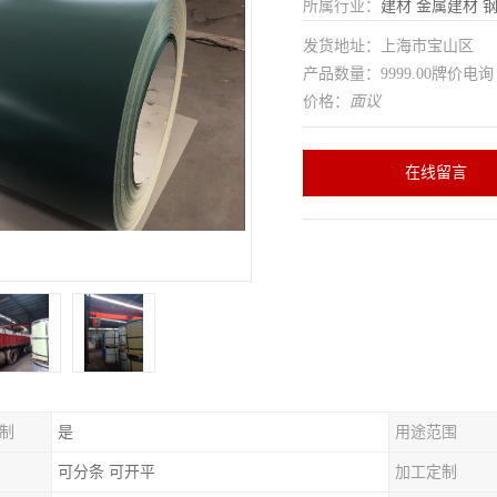
所属行业：
建材
金属建材
发货地址：上海市宝山区
产品数量：9999.00牌价电询
价格：
面议
在线留言
制
是
用途范围
可分条 可开平
加工定制