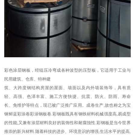
彩色涂层钢板，经辊压冷弯成各种波型的压型板，它适用于工业与
民用建筑、仓库、特种建
筑、大跨度钢结构房屋的屋面、墙面以及内外墙装饰等，具有质
轻、高强、色泽丰富、施工方便快捷、抗震、防火、防雨、寿命
长、免维护等特点，现已被广泛推广应用。成卷生产,故也称之为宝
钢鲜蓝彩涂卷彩涂钢板卷.彩钢板既具有钢铁材料机械强度高,易成型
的性能,又兼有涂层材料良好的装饰性和耐腐蚀性.彩钢板是当今世界
推崇的新兴材料.随着科技的进步、环境意识的增强,生活水平的提高,