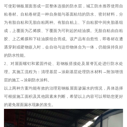
可使彩钢板屋面形成一层整体连接的防水层，城工防水推荐使用自
粘卷材。自粘卷材是一种自身能与基面粘结的防水、密封材料，分
为有胎自粘和无胎自粘两种。有胎自粘上、下自粘胶中间夹胎基组
成，上覆面为乙烯膜、下覆面为可剥起的硅油膜。无胎自粘由自粘
胶、上乙烯膜和下硅油膜组合而成。该产品有自愈性，即卷材在遭
遇穿刺或硬物嵌入时，会自动与这些物体合为一体，仍能保持良好
的防水性能。
2、对屋面螺钉和紧固件处、彩钢板搭接处及屋脊瓦处进行防水处
理。其施工流程为：清理基层→涂刷基层处理防水材料→附加增强
层的施工→涂刷防水涂料。
以上两种方案均能有效的治理彩钢板屋面渗漏水的情况，具体选择
可根据施工面积及其他因素来判断，希望以上内容可以帮助您更好
的避免屋面漏水现象的发生。