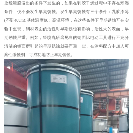
盐经漆膜浸出的条件下发生的，如果在乳胶干燥过程中不存在潮湿
条件、便不会发生早期锈蚀。发生早期锈蚀有三个条件：乳胶漆薄
(不到40um);基体温度低；高温环境，在这些条件下早期锈蚀可在实
验中重现，钢材表面的活性对早期锈蚀有影响，活性大的表面，早
期锈蚀严重。例如，经喷丸研磨见白的钢面比电动工具进行不充分
清洁的钢面所引起的早期锈蚀就要严重一些，在涂料配方中加人可
溶性缓蚀剂，可成功地防止早期锈蚀。