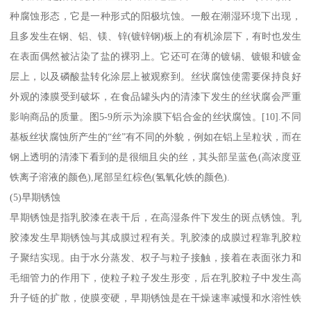
种腐蚀形态，它是一种形式的阳极坑蚀。一般在潮湿环境下出现，
且多发生在钢、铝、镁、锌(镀锌钢)板上的有机涂层下，有时也发生
在表面偶然被沾染了盐的裸羽上。它还可在薄的镀锡、镀银和镀金
层上，以及磷酸盐转化涂层上被观察到。丝状腐蚀使需要保持良好
外观的漆膜受到破坏，在食品罐头内的清漆下发生的丝状腐会严重
影响商品的质量。图5-9所示为涂膜下铝合金的丝状腐蚀。[10].不同
基板丝状腐蚀所产生的“丝”有不同的外貌，例如在铝上呈粒状，而在
钢上透明的清漆下看到的是很细且尖的丝，其头部呈蓝色(高浓度亚
铁离子溶液的颜色),尾部呈红棕色(氢氧化铁的颜色).
(5)早期锈蚀
早期锈蚀是指乳胶漆在表干后，在高湿条件下发生的斑点锈蚀。乳
胶漆发生早期锈蚀与其成膜过程有关。乳胶漆的成膜过程靠乳胶粒
子聚结实现。由于水分蒸发、权子与粒子接触，接着在表面张力和
毛细管力的作用下，使粒子粒子发生形变，后在乳胶粒子中发生高
升子链的扩散，使膜变硬，早期锈蚀是在干燥速率减慢和水溶性铁