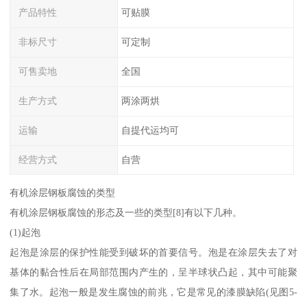
产品特性
可贴膜
非标尺寸
可定制
可售卖地
全国
生产方式
两涂两烘
运输
自提代运均可
经营方式
自营
有机涂层钢板腐蚀的类型
有机涂层钢板腐蚀的形态及一些的类型[8]有以下几种。
(1)起泡
起泡是涂层的保护性能受到破坏的首要信号。泡是在涂层失去了对
基体的黏合性后在局部范围内产生的，呈半球状凸起，其中可能聚
集了水。起泡一般是发生腐蚀的前兆，它是常见的漆膜缺陷(见图5-