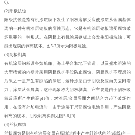
6),
(2)阳极抗蚀
阳极抗蚀是指有机涂层膜下发生了阳极溶解反应使涂层从金属基体
离的一种有机涂层钢板的腐蚀形态。它是有机涂层钢板遭受腐蚀破
坏重要的一种形式。在阴极上有机涂层钢板上会发生阳极坑蚀，可
能出现膜的剥离破坏。图5-7所示为阳极坑蚀。
(3)阴极剥离
有机涂层钢板设备如船舶、海上平台和地下管道，以及盛水溶液的
大型槽罐的内壁常采用阴极保护手段防止腐蚀。阴极保护不理想的
后果之一是产生有缺陷的涂层，这种涂层由于阴极反应而失去附着
力，涂层从金属离，这种现象称为阴极剥离。它主要是由于阴极吸
氧反应所产生的高pH值，对涂层/金属界面之间结合力起了破坏作
用，在没有外加电流时，由于涂层下局部腐蚀电池作用，产生阴极
剥离的破坏。阴极剥离实例见图5-8,[9]
(4)丝状腐蚀
丝状腐蚀是指有机涂层金属在腐蚀过程中产生纤维状的丝(或线)的一