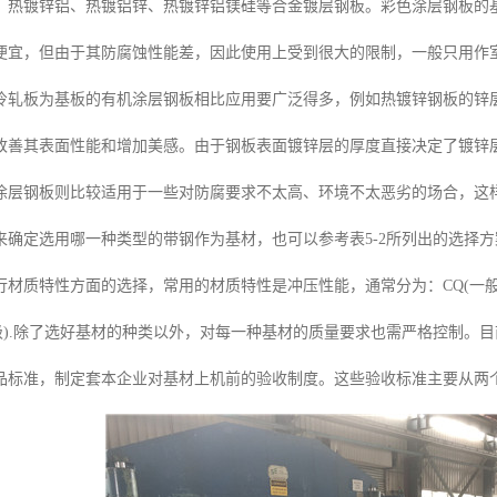
、热镀锌铝、热镀铝锌、热镀锌铝镁硅等合金镀层钢板。彩色涂层钢板的
便宜，但由于其防腐蚀性能差，因此使用上受到很大的限制，一般只用作
轧板为基板的有机涂层钢板相比应用要广泛得多，例如热镀锌钢板的锌层(1
改善其表面性能和增加美感。由于钢板表面镀锌层的厚度直接决定了镀锌层钢
涂层钢板则比较适用于一些对防腐要求不太高、环境不太恶劣的场合，这
来确定选用哪一种类型的带钢作为基材，也可以参考表5-2所列出的选择
材质特性方面的选择，常用的材质特性是冲压性能，通常分为：CQ(一般),DQ(
深冲级).除了选好基材的种类以外，对每一种基材的质量要求也需严格控制
品标准，制定套本企业对基材上机前的验收制度。这些验收标准主要从两