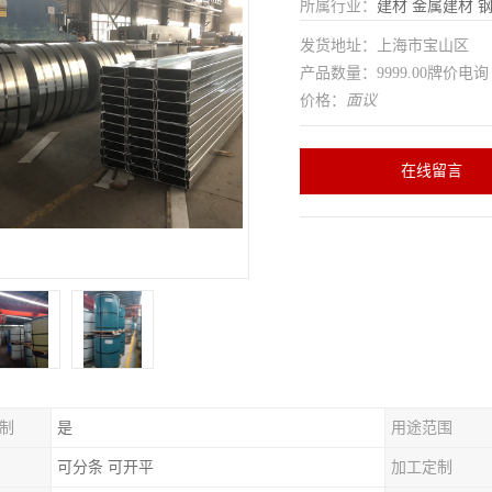
所属行业：
建材
金属建材
发货地址：上海市宝山区
产品数量：9999.00牌价电询
价格：
面议
在线留言
制
是
用途范围
可分条 可开平
加工定制