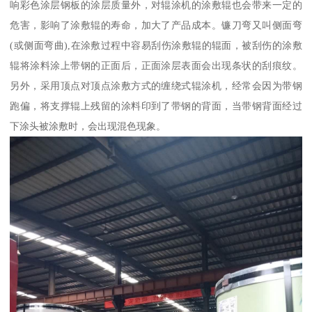
响彩色涂层钢板的涂层质量外，对辊涂机的涂敷辊也会带来一定的
危害，影响了涂敷辊的寿命，加大了产品成本。镰刀弯又叫侧面弯
(或侧面弯曲),在涂敷过程中容易刮伤涂敷辊的辊面，被刮伤的涂敷
辊将涂料涂上带钢的正面后，正面涂层表面会出现条状的刮痕纹。
另外，采用顶点对顶点涂敷方式的缠绕式辊涂机，经常会因为带钢
跑偏，将支撑辊上残留的涂料印到了带钢的背面，当带钢背面经过
下涂头被涂敷时，会出现混色现象。