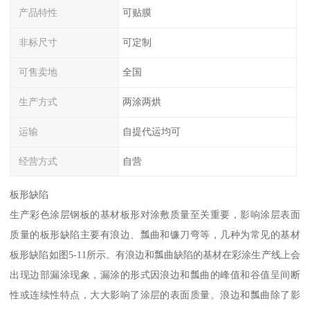
产品特性
可贴膜
非标尺寸
可定制
可售卖地
全国
生产方式
两涂两烘
运输
自提代运均可
经营方式
自营
板形缺陷
生产彩色涂层钢板的基材板形对涂敷质量至关重要，影响涂层表面
质量的板形缺陷主要有浪边、瓢曲和镰刀弯等，几种为常见的基材
板形缺陷如图5-11所示。有浪边和瓢曲缺陷的基材在彩涂生产线上会
出现边部漏涂现象，漏涂的形式因浪边和瓢曲的峰值和谷值呈间断
性或连续性特点，大大影响了涂层的表面质量。浪边和瓢曲除了影