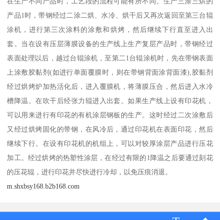
在生产不同产品时，工艺段的流程可能有所不同。生产三涂三烘的
产品1时，带钢经过二涂二烘、水冷、烘干后又再次返回至第三台辊
涂机，进行第三次涂料的涂敷和烘烤，然后继续下行直至进入出
套。当在设有压层薄膜设备的生产线上生产复层产品时，带钢经过
表面处理以后，越过台辊涂机，至第二1台辊涂机时，先在带钢表面
上涂敷胶黏剂(如进行单面覆膜时，则在带钢背面涂背面漆),胶黏剂
经过烘烤炉加热活化后，进入覆膜机，将薄膜压合，然后进入水冷
槽降温。在吹干后经张力辊进入出套。如果生产线上设有印花机，
可以用来进行有印花的有机涂层钢板的生产。这时经过二次涂敷后
又经过烘烤固化的带钢，在风冷后，通过印花机在表面印花，然后
继续下行。在设有印花机的机组上，可以对较厚涂层产品进行压花
加工。经过烘烤的热塑性涂层，在经过有限的1降温之后要通过刻花
的压花辊，进行印花并尽快进行冷却，以免压痕消退。
m.shxbsy168.b2b168.com