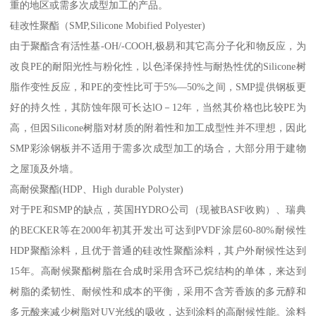
重的地区或需多次成型加工的产品。
硅改性聚酯（SMP,Silicone Mobified Polyester)
由于聚酯含有活性基-OH/-COOH,极易和其它高分子化和物反应，为
改良PE的耐阳光性与粉化性，以色泽保持性与耐热性优的Silicone树
脂作变性反应，和PE的变性比可于5%—50%之间，SMP提供钢板更
好的持久性，其防蚀年限可长达lO－12年，当然其价格也比较PE为
高，但因Silicone树脂对材质的附着性和加工成型性并不理想，因此
SMP彩涂钢板并不适用于需多次成型加工的场合，大部分用于建物
之屋顶及外墙。
高耐侯聚酯(HDP、High durable Polyster)
对于PE和SMP的缺点，英国HYDRO公司（现被BASF收购）、瑞典
的BECKER等在2000年初其开发出可达到PVDF涂层60-80%耐候性
HDP聚酯涂料，且优于普通的硅改性聚酯涂料，其户外耐候性达到
15年。高耐候聚酯树脂在合成时采用含环己烷结构的单体，来达到
树脂的柔韧性、耐候性和成本的平衡，采用不含芳香族的多元醇和
多元酸来减少树脂对UV光线的吸收，达到涂料的高耐候性能。涂料