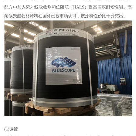
配方中加入紫外线吸收剂和位阻胺（HALS）提高漆膜耐候性能。高
耐候聚酯卷材涂料在国外已被市场认可，该涂料性价比十分突出。
(1)漏镀