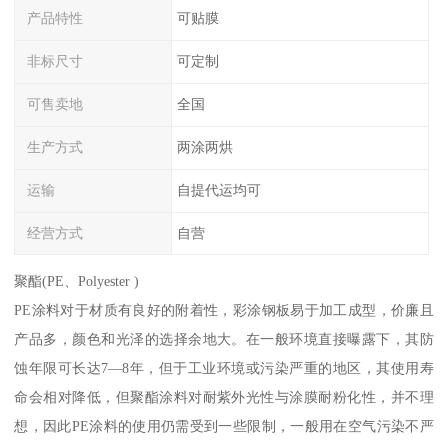
产品特性
可贴膜
非标尺寸
可定制
可售卖地
全国
生产方式
两涂两烘
运输
自提代运均可
经营方式
自营
聚酯(PE、Polyester )
PE涂料对于材质有良好的附着性，彩涂钢板易于加工成型，价廉且
产品多，颜色和光泽的选择余地大。在一般环境直接曝露下，其防
蚀年限可长达7—8年，但于工业环境或污染严重的地区，其使用寿
命会相对降低，但聚酯涂料对耐紫外光性与涂膜耐粉化性，并不理
想，因此PE涂料的使用仍需受到一些限制，一般用在空气污染不严