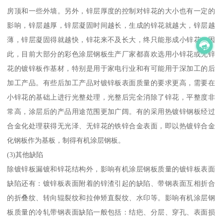
房顶和一些外墙。另外，锌层厚度的控制对锌花的大小也有一定的
影响，锌层越厚，锌层凝固时间越长，生成的锌花就越大，锌层越
薄，锌层凝固得就越快，锌花来不及长大，终只能形成小锌花。因
此，目前大部分的彩色涂层钢板生产厂家都喜欢选用小锌花或无锌
花的镀锌板作基材，特别是用于家电行业和有可能用于深加工的后
加工产品。有些后加工产品对镀锌板表面质量的要求更高，需要在
小锌花的基础上进行光整处理，光整后完全消除了锌花，平整度非
常高，涂层后的产品用途范围更加广阔。有的采用热镀锌钢板经过
合金化处理获得无光泽、无锌花的铁锌合金表面，即以热镀锌合金
化钢板作为基板，制得有机涂层钢板。
(3)其他缺陷
除镀锌板漏镀和锌花结构外，影响有机涂层钢板质量的镀锌板表面
缺陷还有：镀锌板表面附着的锌渣引起的缺陷、带钢表面互相折合
的折叠纹、转向辊裂纹和拉伸矫直裂纹、水印等。影响有机涂层钢
板质量的冷轧带钢表面缺陷一般包括：结疤、分层、穿孔、表面损