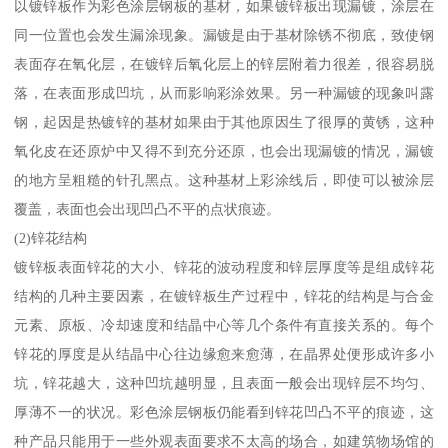
以镀锌板作为彩色涂层钢板的基材，如果镀锌板出现漏镀，涂层在
同一位置也会发生漏涂现象。漏镀是由于基材除锈不彻底，致使钢
表面存在氧化层，在镀锌后氧化层上的锌层附着力很差，很容易脱
落，在表面形成凹坑，从而影响彩涂效果。另一种漏镀的现象叫露
钢，起因是热镀锌的基材如果由于其他原因生了很厚的黄锈，这种
氧化皮在还原炉中又得不到充分还原，也会出现漏镀的情况，漏镀
的地方呈粗糙的针孔黑点。这种基材上彩涂线后，即使可以被涂层
覆盖，表面也会出现凹凸不平的点状痕迹。
(2)锌花结构
镀锌板表面锌花的大小、锌花的波动程度和锌层厚度等是组成锌花
结构的几种主要因素，在镀锌板生产过程中，锌花的结构是与合金
元素、原板、冷却速度和结晶中心等几个条件有直接关系的。每个
锌花的厚度是从结晶中心往边缘愈来愈薄，在晶界处便形成许多小
坑，锌花越大，这种凹坑越明显，且表面一般会出现锌层不均匀、
厚薄不一的状况。彩色涂层钢板仍能看到锌花凹凸不平的痕迹，这
种产品只能用于一些外观表面要求不太高的场合，如建筑物场馆的