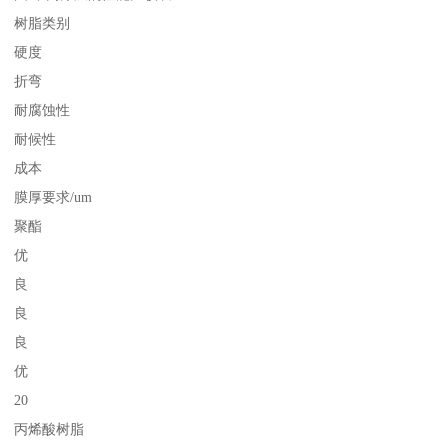
树脂类别
硬度
折弯
耐腐蚀性
耐候性
成本
膜厚要求/um
聚酯
优
良
良
良
优
20
丙烯酸树脂