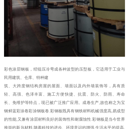
彩色涂层钢板，经辊压冷弯成各种波型的压型板，它适用于工业与
民用建筑、仓库、特种建
筑、大跨度钢结构房屋的屋面、墙面以及内外墙装饰等，具有质
轻、高强、色泽丰富、施工方便快捷、抗震、防火、防雨、寿命
长、免维护等特点，现已被广泛推广应用。成卷生产,故也称之为宝
钢鲜蓝彩涂卷彩涂钢板卷.彩钢板既具有钢铁材料机械强度高,易成型
的性能,又兼有涂层材料良好的装饰性和耐腐蚀性.彩钢板是当今世界
推崇的新兴材料.随着科技的进步、环境意识的增强,生活水平的提高,