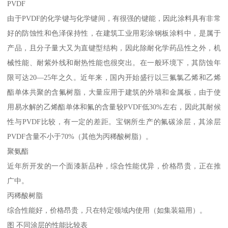
PVDF
由于PVDF的化学键与化学键间，有很强的键能，因此涂料具有非常
好的防蚀性和色泽保持性，在建筑工业用彩涂钢板涂料中，是属于
产品，且分子量大又为直键型结构，因此除耐化学药品性之外，机
械性能、耐紫外线和耐热性能也很突出。在一般环境下，其防蚀年
限可达20—25年之久。近年来，国内开始盛行以三氟氯乙烯和乙烯
酯单体共聚的含氟树脂，大量应用于建筑的外墙和金属板，由于使
用易水解的乙烯酯单体和氟的含量较PVDF低30%左右，因此其耐候
性与PVDF比较，有一定的差距。宝钢所生产的氟碳涂层，其涂层
PVDF含量不小于70%（其他为丙稀酸树脂）。
聚氨酯
近年所开发的一个面漆新品种，综合性能优异，价格昂贵，正在推
广中。
丙稀酸树脂
综合性能好，价格昂贵，只在特定领域内使用（如集装箱用）。
图 不同涂层的性能比较表