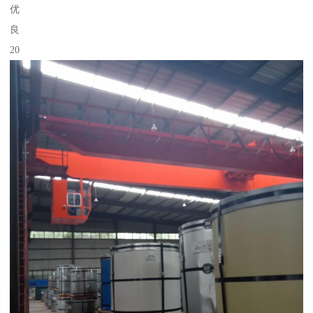
优
良
20