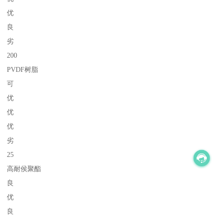
优
良
劣
200
PVDF树脂
可
优
优
优
劣
25
高耐侯聚酯
良
优
良