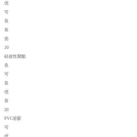
优
可
良
良
劣
20
硅改性聚酯
良
可
良
优
良
20
PVC溶胶
可
优