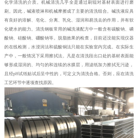
化学清洗的介质。机械清洗几乎全是通过刷辊对基材表面进行磨
刷。因此，碱液喷淋和机械摩擦成了主要的清洗组合。碱洗液应具
有良好的溶解、皂化、分离、乳化、湿润和易洗去的作用，并有软
化硬水的能力。清洗钢板常用的碱洗液配方中一般含有碳酸钠、磷
酸钠、硅酸钠、硼酸钠等。脱脂效果的检查，目前还没能实现仪器
的在线检测，水浸润法和硫酸铜法只能在实验室内完成。在实际生
产中，一般情况下采用擦拭法。凡是在清洗段出口处的基材表面能
够形成湿润的、均匀的和连续的水膜层，用滤纸加力擦拭无污迹，
且经pH试纸贴试后呈中性的，可定义为清洗合格。否则，应在清洗
工艺环节中逐项查找原因。