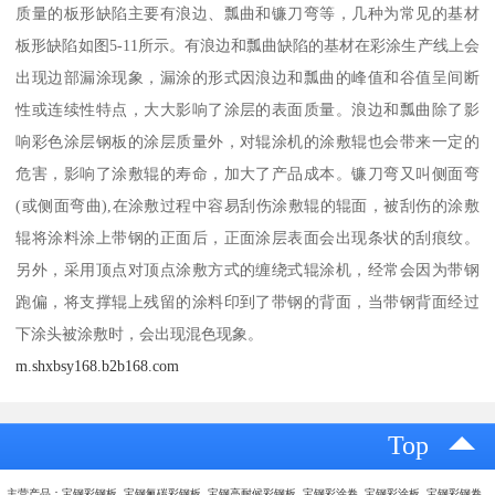
质量的板形缺陷主要有浪边、瓢曲和镰刀弯等，几种为常见的基材
板形缺陷如图5-11所示。有浪边和瓢曲缺陷的基材在彩涂生产线上会
出现边部漏涂现象，漏涂的形式因浪边和瓢曲的峰值和谷值呈间断
性或连续性特点，大大影响了涂层的表面质量。浪边和瓢曲除了影
响彩色涂层钢板的涂层质量外，对辊涂机的涂敷辊也会带来一定的
危害，影响了涂敷辊的寿命，加大了产品成本。镰刀弯又叫侧面弯
(或侧面弯曲),在涂敷过程中容易刮伤涂敷辊的辊面，被刮伤的涂敷
辊将涂料涂上带钢的正面后，正面涂层表面会出现条状的刮痕纹。
另外，采用顶点对顶点涂敷方式的缠绕式辊涂机，经常会因为带钢
跑偏，将支撑辊上残留的涂料印到了带钢的背面，当带钢背面经过
下涂头被涂敷时，会出现混色现象。
m.shxbsy168.b2b168.com
Top
主营产品：宝钢彩钢板 宝钢氟碳彩钢板 宝钢高耐候彩钢板 宝钢彩涂卷 宝钢彩涂板 宝钢彩钢卷