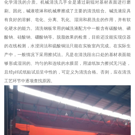
化学清洗的介质。机械清洗几乎全是通过刷辊对基材表面进行磨
刷。因此，碱液喷淋和机械摩擦成了主要的清洗组合。碱洗液应具
有良好的溶解、皂化、分离、乳化、湿润和易洗去的作用，并有软
化硬水的能力。清洗钢板常用的碱洗液配方中一般含有碳酸钠、磷
酸钠、硅酸钠、硼酸钠等。脱脂效果的检查，目前还没能实现仪器
的在线检测，水浸润法和硫酸铜法只能在实验室内完成。在实际生
产中，一般情况下采用擦拭法。凡是在清洗段出口处的基材表面能
够形成湿润的、均匀的和连续的水膜层，用滤纸加力擦拭无污迹，
且经pH试纸贴试后呈中性的，可定义为清洗合格。否则，应在清洗
工艺环节中逐项查找原因。