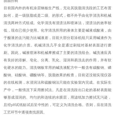
脱脂控制
目前国内外的有机涂层钢板生产线，无论其脱脂清洗段的工艺布置
如何，是一级脱脂或是二级、的形式，都不外乎由化学清洗和机械
清洗两种方式组成。化学清洗有浸渍法和喷淋法，浸渍法的效率较
低，现在已很少使用。化学清洗所用的液体主要是碱液或酸液，由
于酸液的去污能力比碱液差，目前大部分彩涂机组只采用碱液作为
化学清洗的介质。机械清洗几乎全是通过刷辊对基材表面进行磨
刷。因此，碱液喷淋和机械摩擦成了主要的清洗组合。碱洗液应具
有良好的溶解、皂化、分离、乳化、湿润和易洗去的作用，并有软
化硬水的能力。清洗钢板常用的碱洗液配方中一般含有碳酸钠、磷
酸钠、硅酸钠、硼酸钠等。脱脂效果的检查，目前还没能实现仪器
的在线检测，水浸润法和硫酸铜法只能在实验室内完成。在实际生
产中，一般情况下采用擦拭法。凡是在清洗段出口处的基材表面能
够形成湿润的、均匀的和连续的水膜层，用滤纸加力擦拭无污迹，
且经pH试纸贴试后呈中性的，可定义为清洗合格。否则，应在清洗
工艺环节中逐项查找原因。