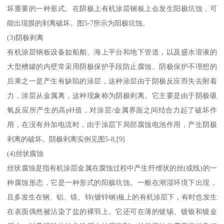
坏重要的一种形式。在阴极上有机涂层钢板上会发生阳极坑蚀，可
能出现膜的剥离破坏。图5-7所示为阳极坑蚀。
(3)阴极剥离
有机涂层钢板设备如船舶、海上平台和地下管道，以及盛水溶液的
大型槽罐的内壁常采用阴极保护手段防止腐蚀。阴极保护不理想的
后果之一是产生有缺陷的涂层，这种涂层由于阴极反应而失去附着
力，涂层从金属离，这种现象称为阴极剥离。它主要是由于阴极吸
氧反应所产生的高pH值，对涂层/金属界面之间结合力起了破坏作
用，在没有外加电流时，由于涂层下局部腐蚀电池作用，产生阴极
剥离的破坏。阴极剥离实例见图5-8,[9]
(4)丝状腐蚀
丝状腐蚀是指有机涂层金属在腐蚀过程中产生纤维状的丝(或线)的一
种腐蚀形态，它是一种形式的阳极坑蚀。一般在潮湿环境下出现，
且多发生在钢、铝、镁、锌(镀锌钢)板上的有机涂层下，有时也发生
在表面偶然被沾染了盐的裸羽上。它还可在薄的镀锡、镀银和镀金