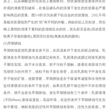
层上，以及磷酸盐转化涂层上被观察到。丝状腐蚀使需要保持良好
外观的漆膜受到破坏，在食品罐头内的清漆下发生的丝状腐会严重
影响商品的质量。图5-9所示为涂膜下铝合金的丝状腐蚀。[10].不同
基板丝状腐蚀所产生的“丝”有不同的外貌，例如在铝上呈粒状，而在
钢上透明的清漆下看到的是很细且尖的丝，其头部呈蓝色(高浓度亚
铁离子溶液的颜色),尾部呈红棕色(氢氧化铁的颜色).
(5)早期锈蚀
早期锈蚀是指乳胶漆在表干后，在高湿条件下发生的斑点锈蚀。乳
胶漆发生早期锈蚀与其成膜过程有关。乳胶漆的成膜过程靠乳胶粒
子聚结实现。由于水分蒸发、权子与粒子接触，接着在表面张力和
毛细管力的作用下，使粒子粒子发生形变，后在乳胶粒子中发生高
升子链的扩散，使膜变硬，早期锈蚀是在干燥速率减慢和水溶性铁
盐经漆膜浸出的条件下发生的，如果在乳胶干燥过程中不存在潮湿
条件、便不会发生早期锈蚀。发生早期锈蚀有三个条件：乳胶漆薄
(不到40um);基体温度低；高温环境，在这些条件下早期锈蚀可在实
验中重现，钢材表面的活性对早期锈蚀有影响，活性大的表面，早