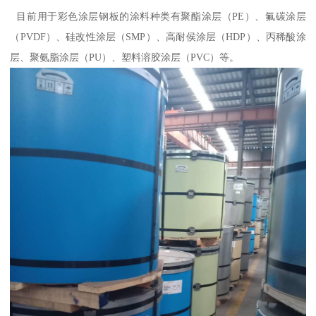
目前用于彩色涂层钢板的涂料种类有聚酯涂层（PE）、氟碳涂层
（PVDF）、硅改性涂层（SMP）、高耐侯涂层（HDP）、丙稀酸涂
层、聚氨脂涂层（PU）、塑料溶胶涂层（PVC）等。