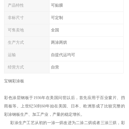
产品特性
可贴膜
非标尺寸
可定制
可售卖地
全国
生产方式
两涂两烘
运输
自提代运均可
经营方式
自营
宝钢彩涂板
彩色涂层钢板于1936年在美国问世以后，首先应用于百业窗片、挡
雨板等。上世纪50到60年始在美国、日本、欧洲形成了比较完整的
彩涂钢板生产、加工产业，产量的稳定增长。
彩涂生产工艺从初的一涂一烘改进为二涂二烘或者三涂三烘，彩