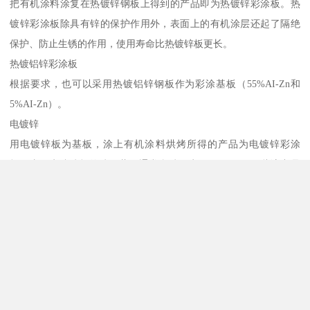
把有机涂料涂复在热镀锌钢板上得到的产品即为热镀锌彩涂板。热
镀锌彩涂板除具有锌的保护作用外，表面上的有机涂层还起了隔绝
保护、防止生锈的作用，使用寿命比热镀锌板更长。
热镀铝锌彩涂板
根据要求，也可以采用热镀铝锌钢板作为彩涂基板（55%AI-Zn和
5%AI-Zn）。
电镀锌
用电镀锌板为基板，涂上有机涂料烘烤所得的产品为电镀锌彩涂
首页
在线QQ
18116413584
在线留言
板，由于电镀锌板的锌层薄，通常含锌量为20/20g/m2，因此该产品
不适合使用在室外制作墙、屋顶等。