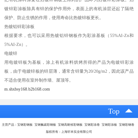
镀锌彩涂板除具有锌的保护作用外，表面上的有机涂层还起了隔绝
保护、防止生锈的作用，使用寿命比热镀锌板更长。
热镀铝锌彩涂板
根据要求，也可以采用热镀铝锌钢板作为彩涂基板（55%AI-Zn和
5%AI-Zn）。
电镀锌
用电镀锌板为基板，涂上有机涂料烘烤所得的产品为电镀锌彩涂
板，由于电镀锌板的锌层薄，通常含锌量为20/20g/m2，因此该产品
不适合使用在室外制作墙、屋顶等。
m.shxbsy168.b2b168.com
Top
主营产品：宝钢彩钢板 宝钢氟碳彩钢板 宝钢高耐候彩钢板 宝钢彩涂卷 宝钢彩涂板 宝钢彩钢卷
版权所有：上海轩本实业有限公司