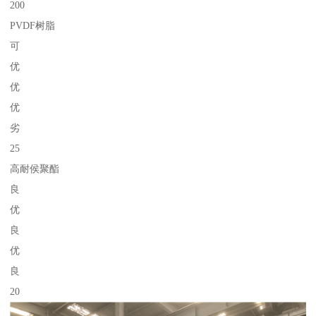
200
PVDF树脂
可
优
优
优
劣
25
高耐侯聚酯
良
优
良
优
良
20