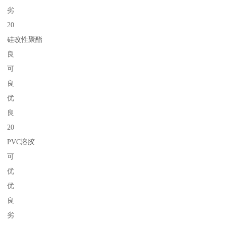
劣
20
硅改性聚酯
良
可
良
优
良
20
PVC溶胶
可
优
优
良
劣