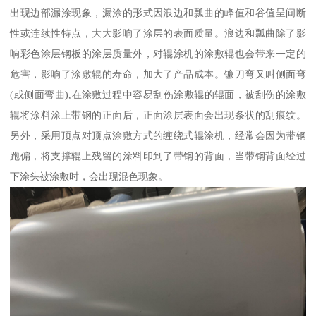
出现边部漏涂现象，漏涂的形式因浪边和瓢曲的峰值和谷值呈间断
性或连续性特点，大大影响了涂层的表面质量。浪边和瓢曲除了影
响彩色涂层钢板的涂层质量外，对辊涂机的涂敷辊也会带来一定的
危害，影响了涂敷辊的寿命，加大了产品成本。镰刀弯又叫侧面弯
(或侧面弯曲),在涂敷过程中容易刮伤涂敷辊的辊面，被刮伤的涂敷
辊将涂料涂上带钢的正面后，正面涂层表面会出现条状的刮痕纹。
另外，采用顶点对顶点涂敷方式的缠绕式辊涂机，经常会因为带钢
跑偏，将支撑辊上残留的涂料印到了带钢的背面，当带钢背面经过
下涂头被涂敷时，会出现混色现象。