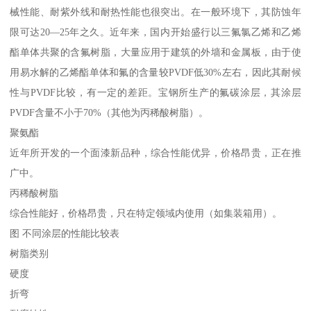
械性能、耐紫外线和耐热性能也很突出。在一般环境下，其防蚀年
限可达20—25年之久。近年来，国内开始盛行以三氟氯乙烯和乙烯
酯单体共聚的含氟树脂，大量应用于建筑的外墙和金属板，由于使
用易水解的乙烯酯单体和氟的含量较PVDF低30%左右，因此其耐候
性与PVDF比较，有一定的差距。宝钢所生产的氟碳涂层，其涂层
PVDF含量不小于70%（其他为丙稀酸树脂）。
聚氨酯
近年所开发的一个面漆新品种，综合性能优异，价格昂贵，正在推
广中。
丙稀酸树脂
综合性能好，价格昂贵，只在特定领域内使用（如集装箱用）。
图 不同涂层的性能比较表
树脂类别
硬度
折弯