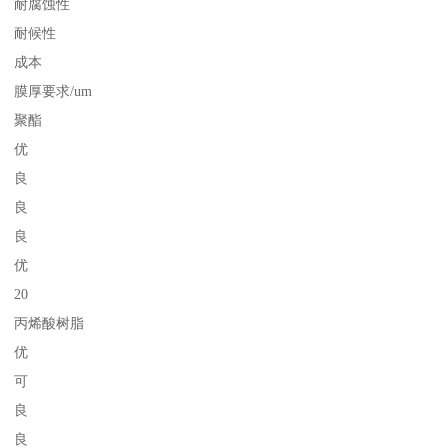
耐腐蚀性
耐候性
成本
膜厚要求/um
聚酯
优
良
良
良
优
20
丙烯酸树脂
优
可
良
良