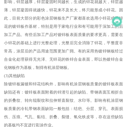
影响，锌层越厚，锌层凝固时间越长，生成的锌花就越大，锌层越
薄，锌层凝固得就越快，锌花来不及长大，终只能形成小锌花。因
此，目前大部分的彩色涂层钢板生产厂家都喜欢选用小锌花或无锌
花的镀锌板作基材，特别是用于家电行业和有可能用于深加工的后
加工产品。有些后加工产品对镀锌板表面质量的要求更高，需要在
小锌花的基础上进行光整处理，光整后完全消除了锌花，平整度非
常高，涂层后的产品用途范围更加广阔。有的采用热镀锌钢板经过
合金化处理获得无光泽、无锌花的铁锌合金表面，即以热镀锌合金
化钢板作为基板，制得有机涂层钢板。
(3)其他缺陷
除镀锌板漏镀和锌花结构外，影响有机涂层钢板质量的镀锌板表面
缺陷还有：镀锌板表面附着的锌渣引起的缺陷、带钢表面互相折合
的折叠纹、转向辊裂纹和拉伸矫直裂纹、水印等。影响有机涂层钢
板质量的冷轧带钢表面缺陷一般包括：结疤、分层、穿孔、表面损
伤、压痕、气孔、黏结、折叠、裂缝、氧化铁皮等，存在这些缺陷
的基板均不宜进行彩涂作业。