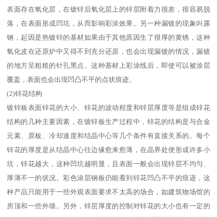
表面存在氧化层，在镀锌后氧化层上的锌层附着力很差，很容易脱
落，在表面形成凹坑，从而影响彩涂效果。另一种漏镀的现象叫露
钢，起因是热镀锌的基材如果由于其他原因生了很厚的黄锈，这种
氧化皮在还原炉中又得不到充分还原，也会出现漏镀的情况，漏镀
的地方呈粗糙的针孔黑点。这种基材上彩涂线后，即使可以被涂层
覆盖，表面也会出现凹凸不平的点状痕迹。
(2)锌花结构
镀锌板表面锌花的大小、锌花的波动程度和锌层厚度等是组成锌花
结构的几种主要因素，在镀锌板生产过程中，锌花的结构是与合金
元素、原板、冷却速度和结晶中心等几个条件有直接关系的。每个
锌花的厚度是从结晶中心往边缘愈来愈薄，在晶界处便形成许多小
坑，锌花越大，这种凹坑越明显，且表面一般会出现锌层不均匀、
厚薄不一的状况。彩色涂层钢板仍能看到锌花凹凸不平的痕迹，这
种产品只能用于一些外观表面要求不太高的场合，如建筑物场馆的
房顶和一些外墙。另外，锌层厚度的控制对锌花的大小也有一定的