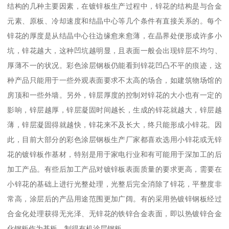
结构的几种主要因素，在镀锌板生产过程中，锌花的结构是与合金
元素、原板、冷却速度和结晶中心等几个条件有直接关系的。每个
锌花的厚度是从结晶中心往边缘愈来愈薄，在晶界处便形成许多小
坑，锌花越大，这种凹坑越明显，且表面一般会出现锌层不均匀、
厚薄不一的状况。彩色涂层钢板仍能看到锌花凹凸不平的痕迹，这
种产品只能用于一些外观表面要求不太高的场合，如建筑物场馆的
房顶和一些外墙。另外，锌层厚度的控制对锌花的大小也有一定的
影响，锌层越厚，锌层凝固时间越长，生成的锌花就越大，锌层越
薄，锌层凝固得就越快，锌花来不及长大，终只能形成小锌花。因
此，目前大部分的彩色涂层钢板生产厂家都喜欢选用小锌花或无锌
花的镀锌板作基材，特别是用于家电行业和有可能用于深加工的后
加工产品。有些后加工产品对镀锌板表面质量的要求更高，需要在
小锌花的基础上进行光整处理，光整后完全消除了锌花，平整度非
常高，涂层后的产品用途范围更加广阔。有的采用热镀锌钢板经过
合金化处理获得无光泽、无锌花的铁锌合金表面，即以热镀锌合金
化钢板作为基板，制得有机涂层钢板。