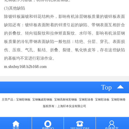
(3)其他缺陷
除镀锌板漏镀和锌花结构外，影响有机涂层钢板质量的镀锌板表面
缺陷还有：镀锌板表面附着的锌渣引起的缺陷、带钢表面互相折合
的折叠纹、转向辊裂纹和拉伸矫直裂纹、水印等。影响有机涂层钢
板质量的冷轧带钢表面缺陷一般包括：结疤、分层、穿孔、表面损
伤、压痕、气孔、黏结、折叠、裂缝、氧化铁皮等，存在这些缺陷
的基板均不宜进行彩涂作业。
m.shxbsy168.b2b168.com
Top
主营产品：宝钢彩钢板 宝钢氟碳彩钢板 宝钢高耐候彩钢板 宝钢彩涂卷 宝钢彩涂板 宝钢彩钢卷
版权所有：上海轩本实业有限公司
首页
在线QQ
18116413584
在线留言