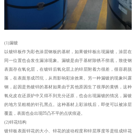
(1)漏镀
以镀锌板作为彩色涂层钢板的基材，如果镀锌板出现漏镀，涂层在
同一位置也会发生漏涂现象。漏镀是由于基材除锈不彻底，致使钢
表面存在氧化层，在镀锌后氧化层上的锌层附着力很差，很容易脱
落，在表面形成凹坑，从而影响彩涂效果。另一种漏镀的现象叫露
钢，起因是热镀锌的基材如果由于其他原因生了很厚的黄锈，这种
氧化皮在还原炉中又得不到充分还原，也会出现漏镀的情况，漏镀
的地方呈粗糙的针孔黑点。这种基材上彩涂线后，即使可以被涂层
覆盖，表面也会出现凹凸不平的点状痕迹。
(2)锌花结构
镀锌板表面锌花的大小、锌花的波动程度和锌层厚度等是组成锌花