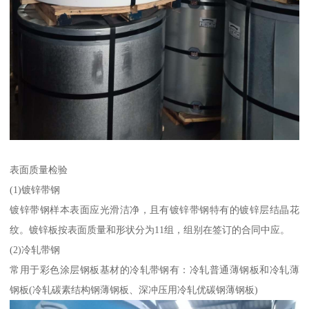
表面质量检验
(1)镀锌带钢
镀锌带钢样本表面应光滑洁净，且有镀锌带钢特有的镀锌层结晶花
纹。镀锌板按表面质量和形状分为11组，组别在签订的合同中应。
(2)冷轧带钢
常用于彩色涂层钢板基材的冷轧带钢有：冷轧普通薄钢板和冷轧薄
钢板(冷轧碳素结构钢薄钢板、深冲压用冷轧优碳钢薄钢板)