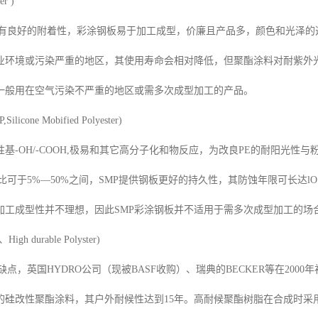
er )
质有良好的附着性，彩涂钢板易于加工成型，价廉且产品多，颜色和光泽
工业环境或污染严重的地区，其使用寿命会相对降低，但聚酯涂料对耐紫外
一般用在空气污染不严重的地区或需多次成型加工的产品。
cone Mobified Polyester)
基-OH/-COOH,极易和其它高分子化和物反应，为改良PE的耐阳光性与粉
比可于5%—50%之间，SMP提供钢板更好的持久性，其防蚀年限可长达lO－1
加工成型性并不理想，因此SMP彩涂钢板并不适用于需多次成型加工的场
h durable Polyster)
缺点，英国HYDRO公司（现被BASF收购）、瑞典的BECKER等在2000年
的硅改性聚酯涂料，其户外耐候性达到15年。高耐候聚酯树脂在合成时采