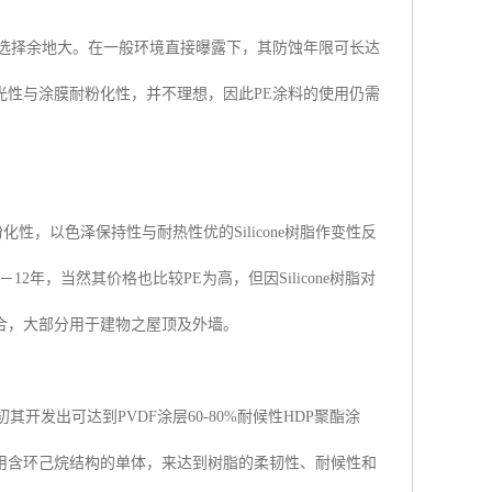
的选择余地大。在一般环境直接曝露下，其防蚀年限可长达
光性与涂膜耐粉化性，并不理想，因此PE涂料的使用仍需
化性，以色泽保持性与耐热性优的Silicone树脂作变性反
2年，当然其价格也比较PE为高，但因Silicone树脂对
合，大部分用于建物之屋顶及外墙。
初其开发出可达到PVDF涂层60-80%耐候性HDP聚酯涂
用含环己烷结构的单体，来达到树脂的柔韧性、耐候性和