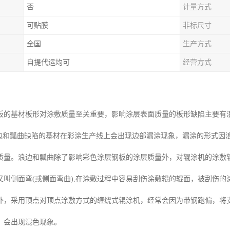
否
计量方式
可贴膜
非标尺寸
全国
生产方式
自提代运均可
经营方式
板的基材板形对涂敷质量至关重要，影响涂层表面质量的板形缺陷主要有
有浪边和瓢曲缺陷的基材在彩涂生产线上会出现边部漏涂现象，漏涂的形式
质量。浪边和瓢曲除了影响彩色涂层钢板的涂层质量外，对辊涂机的涂敷
又叫侧面弯(或侧面弯曲),在涂敷过程中容易刮伤涂敷辊的辊面，被刮伤
外，采用顶点对顶点涂敷方式的缠绕式辊涂机，经常会因为带钢跑偏，将
，会出现混色现象。