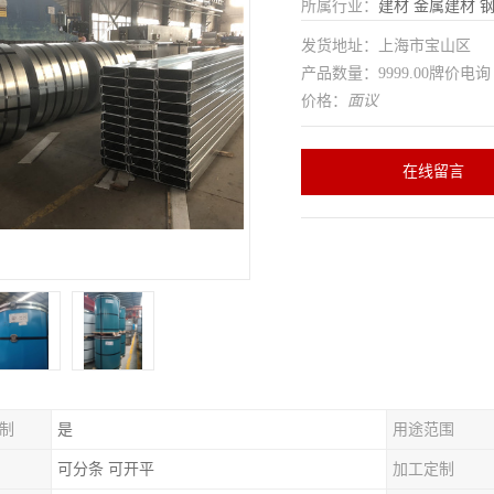
所属行业：
建材
金属建材
发货地址：上海市宝山区
产品数量：9999.00牌价电询
价格：
面议
在线留言
制
是
用途范围
可分条 可开平
加工定制