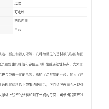
过磅
可定制
两涂两烘
自营
浪边、瓢曲和镰刀弯等，几种为常见的基材板形缺陷如图
因浪边和瓢曲的峰值和谷值呈间断性或连续性特点，大大影
辊也会带来一定的危害，影响了涂敷辊的寿命，加大了产
的涂敷辊将涂料涂上带钢的正面后，正面涂层表面会出现条
支撑辊上残留的涂料印到了带钢的背面，当带钢背面经过