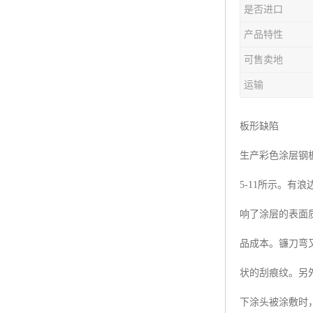
是否进口
产品特性
可售卖地
运输
板形缺陷
生产彩色涂层钢
5-11所示。
响了涂层的表面
品成本。镰刀弯
状的刮痕纹。另
下涂头被涂敷时