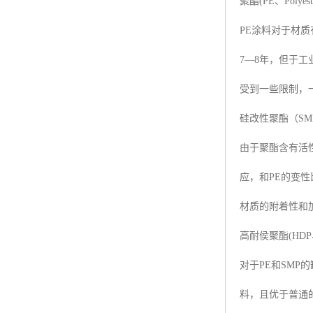
聚酯(PE、Polyest
PE涂料对于材
7—8年，但于
受到一些限制，
硅改性聚酯（SMP,Sili
由于聚酯含有活性
应，和PE的变性
材质的附着性和
高耐侯聚酯(HDP、Hig
对于PE和SMP的
料，且优于普通