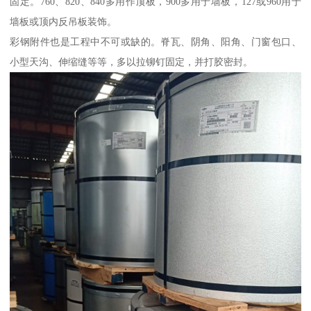
固定。760、820、840多用作顶板，900多用于墙板，127或960用于
墙板或顶内反吊板装饰。
彩钢附件也是工程中不可或缺的。脊瓦、阴角、阳角、门窗包口、
小型天沟、伸缩缝等等，多以拉铆钉固定，并打胶密封。