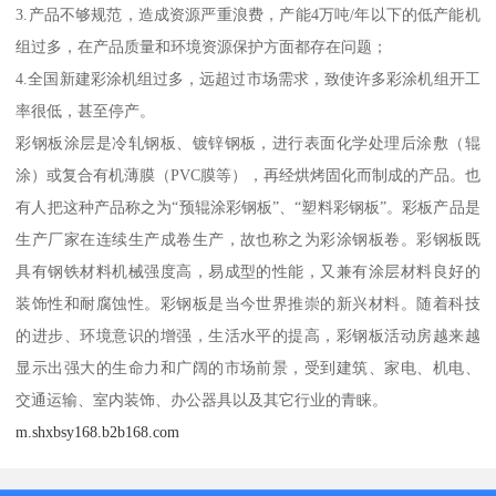
3.产品不够规范，造成资源严重浪费，产能4万吨/年以下的低产能机
组过多，在产品质量和环境资源保护方面都存在问题；
4.全国新建彩涂机组过多，远超过市场需求，致使许多彩涂机组开工
率很低，甚至停产。
彩钢板涂层是冷轧钢板、镀锌钢板，进行表面化学处理后涂敷（辊
涂）或复合有机薄膜（PVC膜等），再经烘烤固化而制成的产品。也
有人把这种产品称之为“预辊涂彩钢板”、“塑料彩钢板”。彩板产品是
生产厂家在连续生产成卷生产，故也称之为彩涂钢板卷。彩钢板既
具有钢铁材料机械强度高，易成型的性能，又兼有涂层材料良好的
装饰性和耐腐蚀性。彩钢板是当今世界推崇的新兴材料。随着科技
的进步、环境意识的增强，生活水平的提高，彩钢板活动房越来越
显示出强大的生命力和广阔的市场前景，受到建筑、家电、机电、
交通运输、室内装饰、办公器具以及其它行业的青睐。
m.shxbsy168.b2b168.com