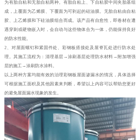
为有胎自粘和无胎自粘两种。有胎自粘上、下自粘胶中间夹胎基组
成，上覆面为乙烯膜、下覆面为可剥起的硅油膜。无胎自粘由自粘
胶、上乙烯膜和下硅油膜组合而成。该产品有自愈性，即卷材在遭
遇穿刺或硬物嵌入时，会自动与这些物体合为一体，仍能保持良好
的防水性能。
2、对屋面螺钉和紧固件处、彩钢板搭接处及屋脊瓦处进行防水处
理。其施工流程为：清理基层→涂刷基层处理防水材料→附加增强
层的施工→涂刷防水涂料。
以上两种方案均能有效的治理彩钢板屋面渗漏水的情况，具体选择
可根据施工面积及其他因素来判断，希望以上内容可以帮助您更好
的避免屋面漏水现象的发生。