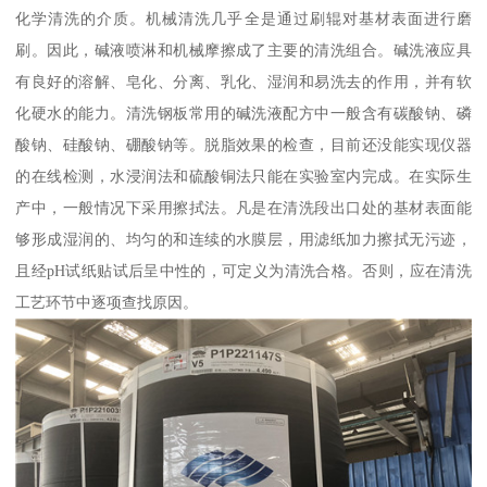
化学清洗的介质。机械清洗几乎全是通过刷辊对基材表面进行磨
刷。因此，碱液喷淋和机械摩擦成了主要的清洗组合。碱洗液应具
有良好的溶解、皂化、分离、乳化、湿润和易洗去的作用，并有软
化硬水的能力。清洗钢板常用的碱洗液配方中一般含有碳酸钠、磷
酸钠、硅酸钠、硼酸钠等。脱脂效果的检查，目前还没能实现仪器
的在线检测，水浸润法和硫酸铜法只能在实验室内完成。在实际生
产中，一般情况下采用擦拭法。凡是在清洗段出口处的基材表面能
够形成湿润的、均匀的和连续的水膜层，用滤纸加力擦拭无污迹，
且经pH试纸贴试后呈中性的，可定义为清洗合格。否则，应在清洗
工艺环节中逐项查找原因。