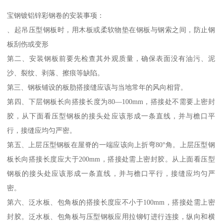
宝钢镀铝锌彩钢卷的安装事项：
、起吊压型钢板时，用木板或柔软物垫在钢板与钢索之间，防止钢
板刮伤或变形
第二、安装钢板前要先检查其外观质量，确保表面没有油污、泥
沙、裂纹、剥落、擦痕等缺陷。
第三、钢板铺设的板肋搭接缝应该与当地常年的风向相背。
第四、下层钢板长向搭接长度为80—100mm，搭接处不需要上密封
胶，从下面看压型钢板的接头处应该形成一条直线，并与檐口平
行，接缝应均匀严密。
第五、上层压型钢板在屋脊的一端应该向上折弯80°角。上层压型钢
板长向搭接长度应大于200mm，搭接处需上密封胶。从上面看压型
钢板的接头处应该形成一条直线，并与檐口平行，接缝应均匀严
密。
第六、泛水板、包角板的搭接长度应不小于100mm，搭接处需上密
封胶。泛水板、包角板与压型钢板应用拉铆钉进行连接，纵向和横