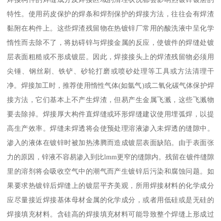
特性。使用药皮保护的焊条和焊剂保护的焊接方法，往往会有焊渣
黏附在构件上。这些焊渣残留物在热镀锌厂常用的酸洗液中呈化学
惰性而去除不了，将妨碍锌与焊接金属的反应，使镀件的焊缝处镀
层表面粗糙或不形成镀层。因此，焊接接头上的焊渣残留物必须用
尖锤、钢丝刷、铁铲、砂轮打磨或喷砂处理等工具或方法清理干
净。焊接加工时，推荐使用惰性气体(如氩气)或二氧化碳气体保护焊
接方法，它们基本上不产生焊渣，但易产生金属飞溅，这些飞溅物
要去除掉。焊接厚大构件直焊缝或环形焊缝建议使用埋弧焊，以提
高生产效率。焊缝未焊透将会使预处理溶液渗入未焊透的缝隙中。
渗入的液体在镀锌时被加热沸腾而造成镀层表面缺陷。由于表面张
力的原因，锌液不容易渗入到比lmm更窄的缝隙内。残留在镀件缝隙
里的溶剂将会吸收空气中的潮气而产生镀锌后污染和腐蚀问题。如
果要求热镀锌后焊缝上的镀层平齐美观，所用焊接材料的化学成分
应尽量接近焊接基体母材金属的化学成分，或者用低硅或是无硅的
焊接填充材料。含硅高的焊接填充材料可能导致整个焊缝上形成过