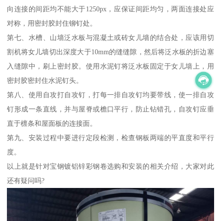
向连接的间距均不能大于1250px，应保证间距均匀，两面连接处应
对称，用密封胶封住铆钉处。
第七、水槽、山墙泛水板与混凝土或砖女儿墙的结合处，应该用切
割机将女儿墙切出深度大于10mm的缝缝隙，然后将泛水板的折边塞
入缝隙中，刷上密封胶。使用水泥钉将泛水板固定于女儿墙上，用
密封胶密封住水泥钉头。
第八、使用自攻打自攻钉，打每一排自攻钉均要带线，使一排自攻
钉形成一条直线，并与屋脊或檐口平行，防止钻错孔，自攻钉应垂
直于檩条和屋面板的连接面。
第九、安装过程中要进行定段检测，检查钢板两端的平直度和平行
度。
以上就是针对宝钢镀铝锌彩钢卷选购和安装的相关介绍，大家对此
还有疑问吗?