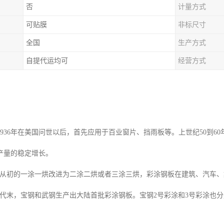
否
计量方式
可贴膜
非标尺寸
全国
生产方式
自提代运均可
经营方式
1936年在美国问世以后，首先应用于百业窗片、挡雨板等。上世纪50到6
产量的稳定增长。
初的一涂一烘改进为二涂二烘或者三涂三烘，彩涂钢板在建筑、汽车、
末，宝钢和武钢生产出大陆首批彩涂钢板。宝钢2号彩涂和3号彩涂也分别在