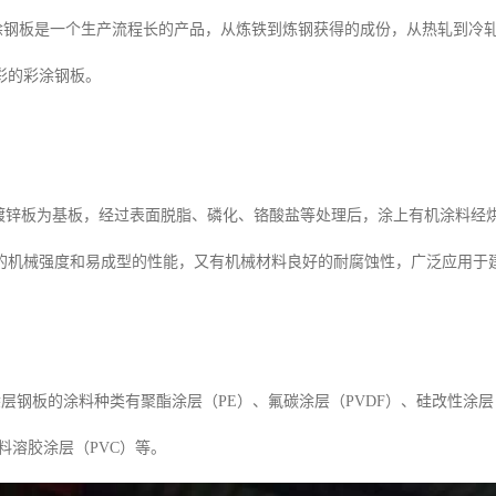
板是一个生产流程长的产品，从炼铁到炼钢获得的成份，从热轧到冷轧
彩的彩涂钢板。
锌板为基板，经过表面脱脂、磷化、铬酸盐等处理后，涂上有机涂料经
的机械强度和易成型的性能，又有机械材料良好的耐腐蚀性，广泛应用于
层钢板的涂料种类有聚酯涂层（PE）、氟碳涂层（PVDF）、硅改性涂层
料溶胶涂层（PVC）等。