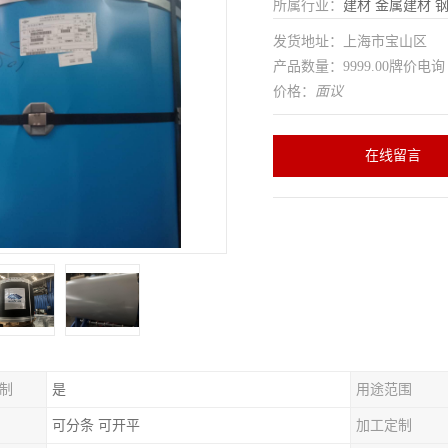
所属行业：
建材
金属建材
发货地址：上海市宝山区
产品数量：9999.00牌价电询
价格：
面议
在线留言
制
是
用途范围
可分条 可开平
加工定制