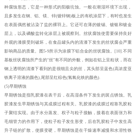
种腐蚀形态，它是一种形式的阳极坑蚀。一般在潮湿环境下出现，
且多发生在钢、铝、镁、锌(镀锌钢)板上的有机涂层下，有时也发生
在表面偶然被沾染了盐的裸羽上。它还可在薄的镀锡、镀银和镀金
层上，以及磷酸盐转化涂层上被观察到。丝状腐蚀使需要保持良好
外观的漆膜受到破坏，在食品罐头内的清漆下发生的丝状腐会严重
影响商品的质量。图5-9所示为涂膜下铝合金的丝状腐蚀。[10].不同
基板丝状腐蚀所产生的“丝”有不同的外貌，例如在铝上呈粒状，而在
钢上透明的清漆下看到的是很细且尖的丝，其头部呈蓝色(高浓度亚
铁离子溶液的颜色),尾部呈红棕色(氢氧化铁的颜色).
(5)早期锈蚀
早期锈蚀是指乳胶漆在表干后，在高湿条件下发生的斑点锈蚀。乳
胶漆发生早期锈蚀与其成膜过程有关。乳胶漆的成膜过程靠乳胶粒
子聚结实现。由于水分蒸发、权子与粒子接触，接着在表面张力和
毛细管力的作用下，使粒子粒子发生形变，后在乳胶粒子中发生高
升子链的扩散，使膜变硬，早期锈蚀是在干燥速率减慢和水溶性铁