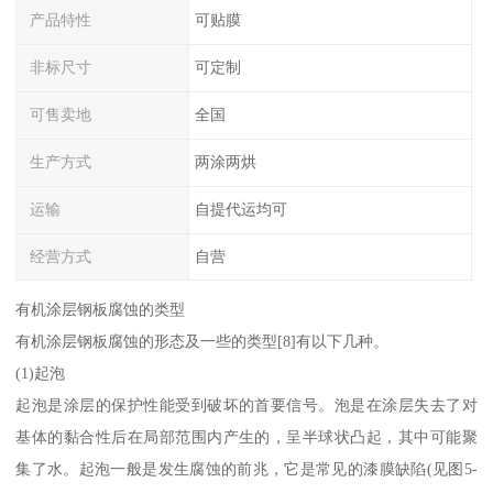
产品特性
可贴膜
非标尺寸
可定制
可售卖地
全国
生产方式
两涂两烘
运输
自提代运均可
经营方式
自营
有机涂层钢板腐蚀的类型
有机涂层钢板腐蚀的形态及一些的类型[8]有以下几种。
(1)起泡
起泡是涂层的保护性能受到破坏的首要信号。泡是在涂层失去了对
基体的黏合性后在局部范围内产生的，呈半球状凸起，其中可能聚
集了水。起泡一般是发生腐蚀的前兆，它是常见的漆膜缺陷(见图5-