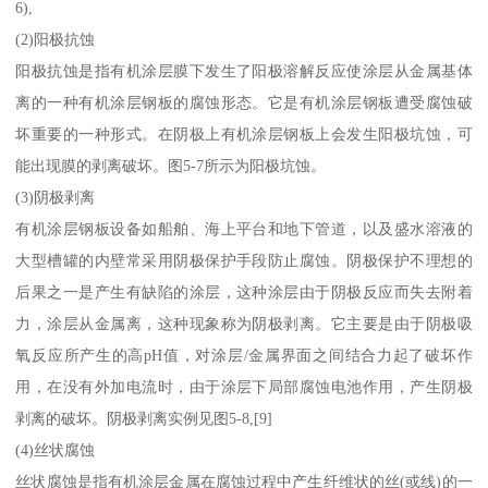
6),
(2)阳极抗蚀
阳极抗蚀是指有机涂层膜下发生了阳极溶解反应使涂层从金属基体
离的一种有机涂层钢板的腐蚀形态。它是有机涂层钢板遭受腐蚀破
坏重要的一种形式。在阴极上有机涂层钢板上会发生阳极坑蚀，可
能出现膜的剥离破坏。图5-7所示为阳极坑蚀。
(3)阴极剥离
有机涂层钢板设备如船舶、海上平台和地下管道，以及盛水溶液的
大型槽罐的内壁常采用阴极保护手段防止腐蚀。阴极保护不理想的
后果之一是产生有缺陷的涂层，这种涂层由于阴极反应而失去附着
力，涂层从金属离，这种现象称为阴极剥离。它主要是由于阴极吸
氧反应所产生的高pH值，对涂层/金属界面之间结合力起了破坏作
用，在没有外加电流时，由于涂层下局部腐蚀电池作用，产生阴极
剥离的破坏。阴极剥离实例见图5-8,[9]
(4)丝状腐蚀
丝状腐蚀是指有机涂层金属在腐蚀过程中产生纤维状的丝(或线)的一