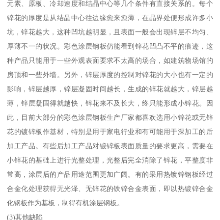
元素、原板、冷却速度和结晶中心等几个条件有直接关系的。每个
锌花的厚度是从结晶中心往边缘愈来愈薄，在晶界处便形成许多小
坑，锌花越大，这种凹坑越明显，且表面一般会出现锌层不均匀、
厚薄不一的状况。彩色涂层钢板仍能看到锌花凹凸不平的痕迹，这
种产品只能用于一些外观表面要求不太高的场合，如建筑物场馆的
房顶和一些外墙。另外，锌层厚度的控制对锌花的大小也有一定的
影响，锌层越厚，锌层凝固时间越长，生成的锌花就越大，锌层越
薄，锌层凝固得就越快，锌花来不及长大，终只能形成小锌花。因
此，目前大部分的彩色涂层钢板生产厂家都喜欢选用小锌花或无锌
花的镀锌板作基材，特别是用于家电行业和有可能用于深加工的后
加工产品。有些后加工产品对镀锌板表面质量的要求更高，需要在
小锌花的基础上进行光整处理，光整后完全消除了锌花，平整度非
常高，涂层后的产品用途范围更加广阔。有的采用热镀锌钢板经过
合金化处理获得无光泽、无锌花的铁锌合金表面，即以热镀锌合金
化钢板作为基板，制得有机涂层钢板。
(3)其他缺陷