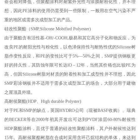
命会相对降低，但聚酯涂料对耐紫外光性与涂膜耐粉化性，并不理
想，因此PE涂料的使用仍需受到一些限制，一般用在空气污染不严
重的地区或需多次成型加工的产品。
硅改性聚酯（SMP,Silicone Mobified Polyester)
由于聚酯含有活性基-OH/-COOH,极易和其它高分子化和物反应，为
改良PE的耐阳光性与粉化性，以色泽保持性与耐热性优的Silicone树
脂作变性反应，和PE的变性比可于5%—50%之间，SMP提供钢板更
好的持久性，其防蚀年限可长达lO－12年，当然其价格也比较PE为
高，但因Silicone树脂对材质的附着性和加工成型性并不理想，因此
SMP彩涂钢板并不适用于需多次成型加工的场合，大部分用于建物
之屋顶及外墙。
高耐侯聚酯(HDP、High durable Polyster)
对于PE和SMP的缺点，英国HYDRO公司（现被BASF收购）、瑞典
的BECKER等在2000年初其开发出可达到PVDF涂层60-80%耐候性
HDP聚酯涂料，且优于普通的硅改性聚酯涂料，其户外耐候性达到
15年。高耐候聚酯树脂在合成时采用含环己烷结构的单体，来达到