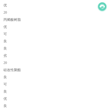
优
20
丙烯酸树脂
优
可
良
良
劣
20
硅改性聚酯
良
可
良
优
良