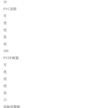
20
PVC溶胶
可
优
优
良
劣
200
PVDF树脂
可
优
优
优
劣
25
高耐侯聚酯