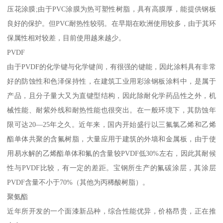
压花涂膜;由于PVC涂膜为热可塑性树脂，具有高膜厚，能提供钢板
良好的保护。但PVC耐热性较弱。在早期在欧洲使用较多，由于其环
保属性相对较差，目前使用越来越少。
PVDF
由于PVDF的化学键与化学键间，有很强的键能，因此涂料具有非常
好的防蚀性和色泽保持性，在建筑工业用彩涂钢板涂料中，是属于
产品，且分子量大又为直键型结构，因此除耐化学药品性之外，机
械性能、耐紫外线和耐热性能也很突出。在一般环境下，其防蚀年
限可达20—25年之久。近年来，国内开始盛行以三氟氯乙烯和乙烯
酯单体共聚的含氟树脂，大量应用于建筑的外墙和金属板，由于使
用易水解的乙烯酯单体和氟的含量较PVDF低30%左右，因此其耐候
性与PVDF比较，有一定的差距。宝钢所生产的氟碳涂层，其涂层
PVDF含量不小于70%（其他为丙稀酸树脂）。
聚氨酯
近年所开发的一个面漆新品种，综合性能优异，价格昂贵，正在推