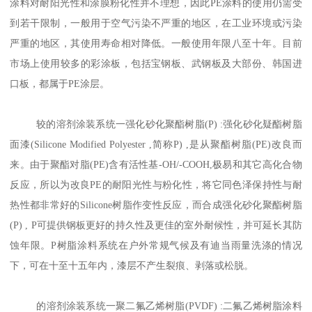
涂料对耐阳光性和涂膜粉化性并不理想，因此PE涂料的使用仍需受
到若干限制，一般用于空气污染不严重的地区，在工业环境或污染
严重的地区，其使用寿命相对降低。一般使用年限八至十年。目前
市场上使用较多的彩涂板，包括宝钢板、武钢板及大部份、韩国进
口板，都属于PE涂层。
较的溶剂涂装系统一强化砂化聚酯树脂(P) :强化砂化疑酯树脂
面漆(Silicone Modified Polyester ,简称P) ,是从聚酯树脂(PE)改良而
来。由于聚酯对脂(PE)含有活性基-OH/-COOH,极易和其它高化合物
反应，所以为改良PE的耐阳光性与粉化性，将它同色泽保持性与耐
热性都非常好的Silicone树脂作变性反应，而合成强化砂化聚酯树脂
(P) , P可提供钢板更好的持久性及更佳的室外耐候性，并可延长其防
蚀年限。P树脂涂料系统在户外常规气候及有迪当雨量洗涤的情况
下，可在十至十五年内，漆层不产生裂痕、剥落或松脱。
的溶剂涂装系统一聚二氟乙烯树脂(PVDF) :二氟乙烯树脂涂料