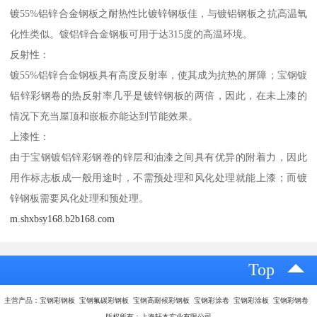
镀55%铝锌合金钢板之耐热性比镀锌钢板佳，与镀铝钢板之抗高温氧
化性类似。镀铝锌合金钢板可用于达315度的高温环境。
反射性：
镀55%铝锌合金钢板具有高度反射率，使其成为抗热的屏障；宝钢镀
铝锌彩钢卷的热反射率几乎是镀锌钢板的两倍，因此，在未上漆的
情况下充当屋顶和嵌板亦能达到节能效果。
上漆性：
由于宝钢镀铝锌彩钢卷的锌层和油漆之间具有优异的附着力，因此
用作标志板成一般用途时，不需预处理和风化处理就能上漆；而镀
锌钢板需要风化处理和预处理。
m.shxbsy168.b2b168.com
Top
主营产品：宝钢彩钢板 宝钢氟碳彩钢板 宝钢高耐候彩钢板 宝钢彩涂卷 宝钢彩涂板 宝钢彩钢卷
版权所有：上海轩本实业有限公司