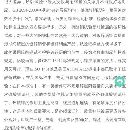
很大差异，所以试验中浸入次数与附锌量的关系并不能很好地对
应。GB 2694-2003中规定”镀锌层应均匀，做硫酸铜试验，耐侵蚀次
数不少于四次”。事实表明，只要附锌量达到标准，硫酸铜试验次数
比标准规定的四次要多得多。另外，硫酸铜试验是对镀层的破坏性
试验，对一些大的钢铁制件显然是不太合适的。对镀锌后经吹抹而
形成终镀层的镀锌钢管和镀锌钢丝产品，试验取样就方便得多了，
故仍采用硫酸铜试验检验镀锌层的均匀性，侵蚀次数由相应的标准
规定。比较而言，像GB/T 13912标准规定小锌层厚度的方法，既实
用又可行。现在ISO 1461以及美国ASTM A123标准中都已取消了硫
酸铜试验；在英国标准中，规定当供需双方同意时可做硫酸铜试
验；在日本标准中，有一类镀件可不规定锌层附着量而只要求做五
次硫酸铜试验，其他类型镀件规定附锌量的就不必做硫酸铜试验
了。热镀锌的作用主要是防腐，镀层必须连续、有足够厚度和黏附
性，这是基本的质量要求，是必须保证的。质量好的镀层更应兼备
外观好，即镀层平整、光滑、刺滴瘤及异物(如、锌渣、溶剂渣或镀
后污染物等),色泽均匀光亮。