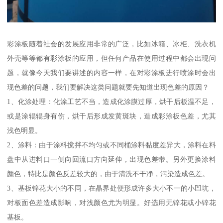
彩涂板随着社会的发展应用非常的广泛，比如冰箱、冰柜、洗衣机
外壳等等都有彩涂板的应用，但任何产品在使用过程中都会出现问
题，就像今天我们要讲述的内容一样，在对彩涂板进行喷涂时会出
现色差的问题，我们要解决这类问题就要先知道出现色差的原因？
1、化涂处理：化涂工艺不当，造成化涂膜过厚，烘干后板温不足，
或是涂辊辊身有伤，烘干后形成发黄斑块，造成彩涂板色差，尤其
浅色明显。
2、涂料：由于涂料搅拌不均匀或不同桶涂料黏度差异大，涂料在料
盘中从进料口一侧向回流口方向延伸，出现色差带。另外更换涂料
颜色，特比是颜色反差较大的，由于清洗不干净，污染造成色差。
3、基板锌花大小的不同，在晶界处便形成许多大小不一的小凹坑，
对板面色差造成影响，对浅颜色尤为明显。好选用无锌花或小锌花
基板。