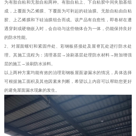
为有胎自粘和无胎自粘两种。有胎自粘上、下自粘胶中间夹胎基组
成，上覆面为乙烯膜、下覆面为可剥起的硅油膜。无胎自粘由自粘
胶、上乙烯膜和下硅油膜组合而成。该产品有自愈性，即卷材在遭
遇穿刺或硬物嵌入时，会自动与这些物体合为一体，仍能保持良好
的防水性能。
2、对屋面螺钉和紧固件处、彩钢板搭接处及屋脊瓦处进行防水处
理。其施工流程为：清理基层→涂刷基层处理防水材料→附加增强
层的施工→涂刷防水涂料。
以上两种方案均能有效的治理彩钢板屋面渗漏水的情况，具体选择
可根据施工面积及其他因素来判断，希望以上内容可以帮助您更好
的避免屋面漏水现象的发生。