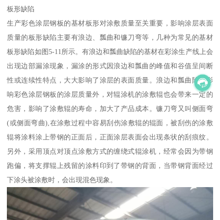
板形缺陷
生产彩色涂层钢板的基材板形对涂敷质量至关重要，影响涂层表面
质量的板形缺陷主要有浪边、瓢曲和镰刀弯等，几种为常见的基材
板形缺陷如图5-11所示。有浪边和瓢曲缺陷的基材在彩涂生产线上会
出现边部漏涂现象，漏涂的形式因浪边和瓢曲的峰值和谷值呈间断
性或连续性特点，大大影响了涂层的表面质量。浪边和瓢曲除了影
响彩色涂层钢板的涂层质量外，对辊涂机的涂敷辊也会带来一定的
危害，影响了涂敷辊的寿命，加大了产品成本。镰刀弯又叫侧面弯
(或侧面弯曲),在涂敷过程中容易刮伤涂敷辊的辊面，被刮伤的涂敷
辊将涂料涂上带钢的正面后，正面涂层表面会出现条状的刮痕纹。
另外，采用顶点对顶点涂敷方式的缠绕式辊涂机，经常会因为带钢
跑偏，将支撑辊上残留的涂料印到了带钢的背面，当带钢背面经过
下涂头被涂敷时，会出现混色现象。