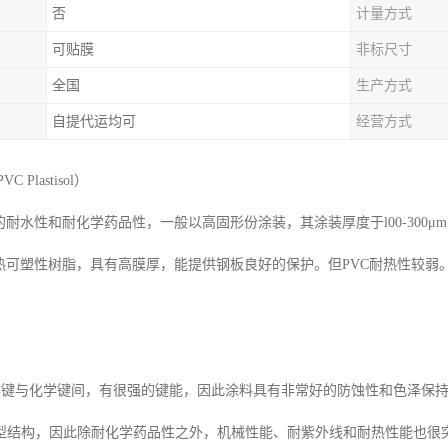
否
计量方式
可贴膜
非标尺寸
全国
生产方式
自提代运均可
经营方式
 Plastisol）
的耐水性和耐化学药品性，一般以高固形份涂装，其涂装厚度于l00-300μ
为热可塑性树脂，具有高膜厚，能提供钢板良好的保护。但PVC耐热性较
。
化学键与化学键间，有很强的键能，因此涂料具有非常好的防蚀性和色泽保
型结构，因此除耐化学药品性之外，机械性能、耐紫外线和耐热性能也很突