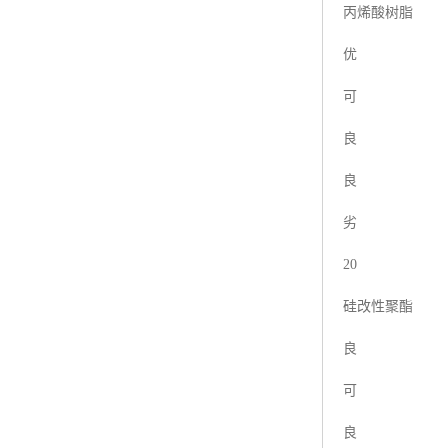
丙烯酸树脂
优
可
良
良
劣
20
硅改性聚酯
良
可
良