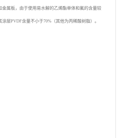
和金属板，由于使用易水解的乙烯酯单体和氟的含量较
其涂层PVDF含量不小于70%（其他为丙稀酸树脂）。