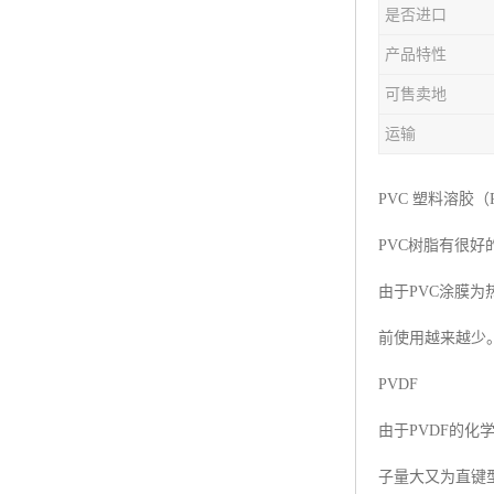
是否进口
产品特性
可售卖地
运输
PVC 塑料溶胶（PVC
PVC树脂有很好
由于PVC涂膜
前使用越来越少
PVDF
由于PVDF的
子量大又为直键