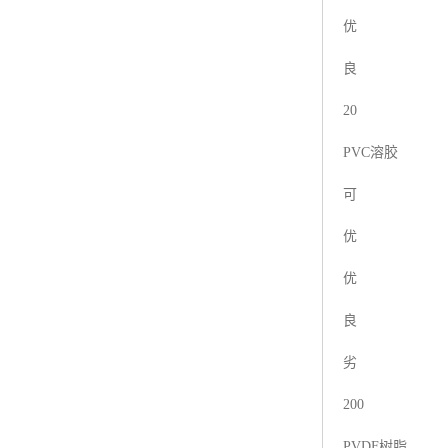
优
良
20
PVC溶胶
可
优
优
良
劣
200
PVDF树脂