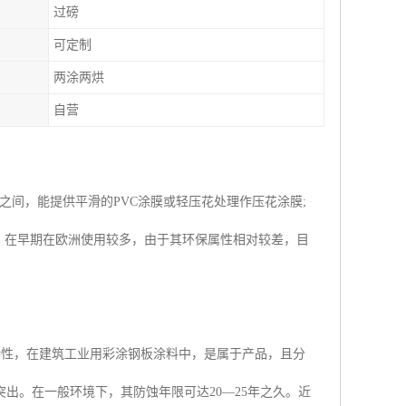
过磅
可定制
两涂两烘
自营
m之间，能提供平滑的PVC涂膜或轻压花处理作压花涂膜;
弱。在早期在欧洲使用较多，由于其环保属性相对较差，目
持性，在建筑工业用彩涂钢板涂料中，是属于产品，且分
出。在一般环境下，其防蚀年限可达20—25年之久。近