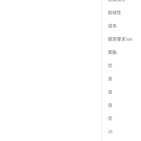
耐候性
成本
膜厚要求/um
聚酯
优
良
良
良
优
20