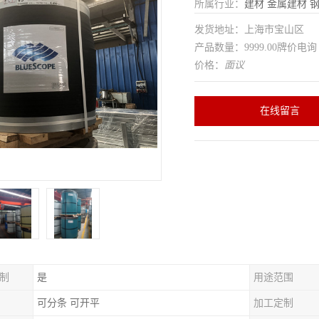
所属行业：
建材
金属建材
发货地址：上海市宝山区
产品数量：9999.00牌价电询
价格：
面议
在线留言
制
是
用途范围
可分条 可开平
加工定制