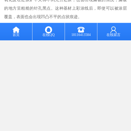
的地方呈粗糙的针孔黑点。这种基材上彩涂线后，即使可以被涂层
覆盖，表面也会出现凹凸不平的点状痕迹。
(2)锌花结构
镀锌板表面锌花的大小、锌花的波动程度和锌层厚度等是组成锌花
首页
在线QQ
18116413584
在线留言
结构的几种主要因素，在镀锌板生产过程中，锌花的结构是与合金
元素、原板、冷却速度和结晶中心等几个条件有直接关系的。每个
锌花的厚度是从结晶中心往边缘愈来愈薄，在晶界处便形成许多小
坑，锌花越大，这种凹坑越明显，且表面一般会出现锌层不均匀、
厚薄不一的状况。彩色涂层钢板仍能看到锌花凹凸不平的痕迹，这
种产品只能用于一些外观表面要求不太高的场合，如建筑物场馆的
房顶和一些外墙。另外，锌层厚度的控制对锌花的大小也有一定的
影响，锌层越厚，锌层凝固时间越长，生成的锌花就越大，锌层越
薄，锌层凝固得就越快，锌花来不及长大，终只能形成小锌花。因
此，目前大部分的彩色涂层钢板生产厂家都喜欢选用小锌花或无锌
花的镀锌板作基材，特别是用于家电行业和有可能用于深加工的后