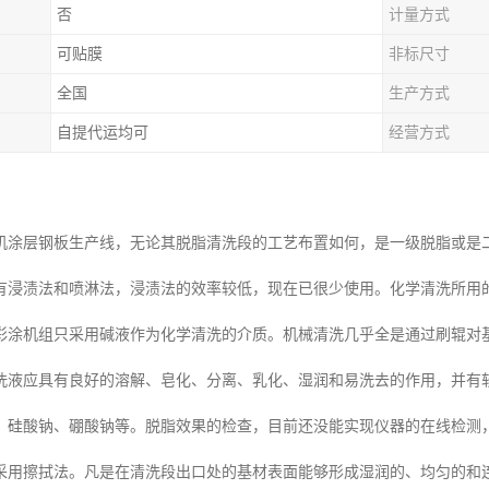
否
计量方式
可贴膜
非标尺寸
全国
生产方式
自提代运均可
经营方式
机涂层钢板生产线，无论其脱脂清洗段的工艺布置如何，是一级脱脂或是
有浸渍法和喷淋法，浸渍法的效率较低，现在已很少使用。化学清洗所用
彩涂机组只采用碱液作为化学清洗的介质。机械清洗几乎全是通过刷辊对
洗液应具有良好的溶解、皂化、分离、乳化、湿润和易洗去的作用，并有
、硅酸钠、硼酸钠等。脱脂效果的检查，目前还没能实现仪器的在线检测
采用擦拭法。凡是在清洗段出口处的基材表面能够形成湿润的、均匀的和