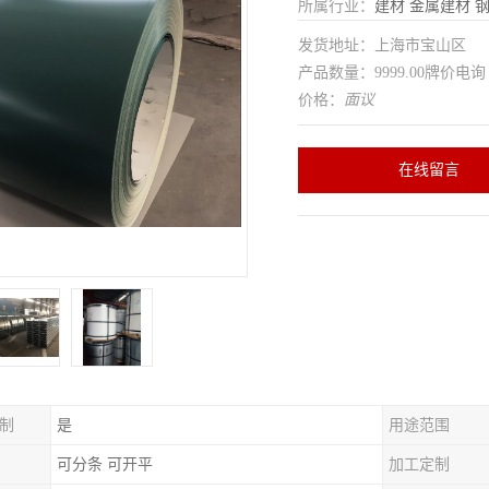
所属行业：
建材
金属建材
发货地址：上海市宝山区
产品数量：9999.00牌价电询
价格：
面议
在线留言
制
是
用途范围
可分条 可开平
加工定制