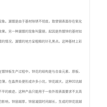
现象。漏镀是由于基材除锈不彻底，致使钢表面存在氧化
效果。另一种漏镀的现象叫露钢，起因是热镀锌的基材如
镀的情况，漏镀的地方呈粗糙的针孔黑点。这种基材上彩
在镀锌板生产过程中，锌花的结构是与合金元素、原板、
愈薄，在晶界处便形成许多小坑，锌花越大，这种凹坑越
不平的痕迹，这种产品只能用于一些外观表面要求不太高
的影响，锌层越厚，锌层凝固时间越长，生成的锌花就越