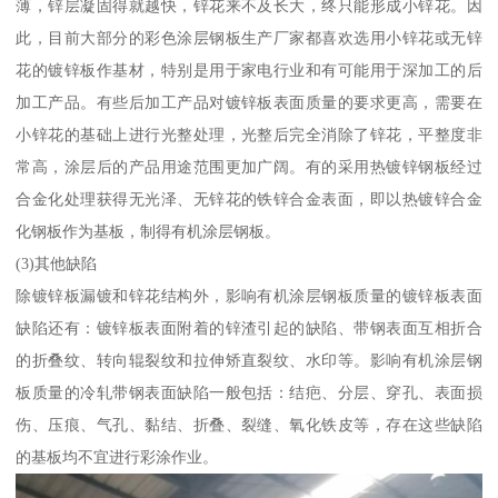
薄，锌层凝固得就越快，锌花来不及长大，终只能形成小锌花。因
此，目前大部分的彩色涂层钢板生产厂家都喜欢选用小锌花或无锌
花的镀锌板作基材，特别是用于家电行业和有可能用于深加工的后
加工产品。有些后加工产品对镀锌板表面质量的要求更高，需要在
小锌花的基础上进行光整处理，光整后完全消除了锌花，平整度非
常高，涂层后的产品用途范围更加广阔。有的采用热镀锌钢板经过
合金化处理获得无光泽、无锌花的铁锌合金表面，即以热镀锌合金
化钢板作为基板，制得有机涂层钢板。
(3)其他缺陷
除镀锌板漏镀和锌花结构外，影响有机涂层钢板质量的镀锌板表面
缺陷还有：镀锌板表面附着的锌渣引起的缺陷、带钢表面互相折合
的折叠纹、转向辊裂纹和拉伸矫直裂纹、水印等。影响有机涂层钢
板质量的冷轧带钢表面缺陷一般包括：结疤、分层、穿孔、表面损
伤、压痕、气孔、黏结、折叠、裂缝、氧化铁皮等，存在这些缺陷
的基板均不宜进行彩涂作业。