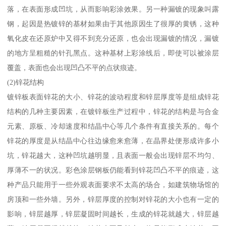
落，在表面形成凹坑，从而影响彩涂效果。另一种漏镀的现象叫露
钢，起因是热镀锌的基材如果由于其他原因生了很厚的黄锈，这种
氧化皮在还原炉中又得不到充分还原，也会出现漏镀的情况，漏镀
的地方呈粗糙的针孔黑点。这种基材上彩涂线后，即使可以被涂层
覆盖，表面也会出现凹凸不平的点状痕迹。
(2)锌花结构
镀锌板表面锌花的大小、锌花的波动程度和锌层厚度等是组成锌花
结构的几种主要因素，在镀锌板生产过程中，锌花的结构是与合金
元素、原板、冷却速度和结晶中心等几个条件有直接关系的。每个
锌花的厚度是从结晶中心往边缘愈来愈薄，在晶界处便形成许多小
坑，锌花越大，这种凹坑越明显，且表面一般会出现锌层不均匀、
厚薄不一的状况。彩色涂层钢板仍能看到锌花凹凸不平的痕迹，这
种产品只能用于一些外观表面要求不太高的场合，如建筑物场馆的
房顶和一些外墙。另外，锌层厚度的控制对锌花的大小也有一定的
影响，锌层越厚，锌层凝固时间越长，生成的锌花就越大，锌层越