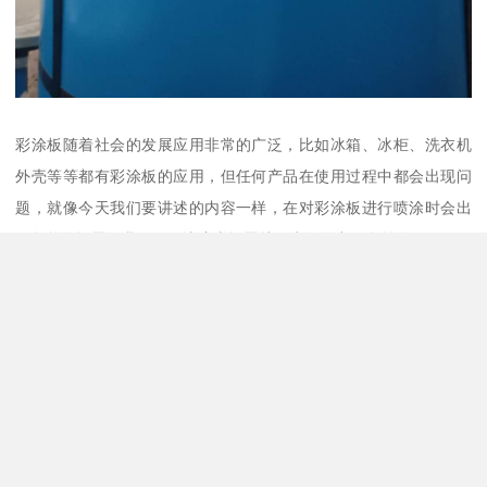
彩涂板随着社会的发展应用非常的广泛，比如冰箱、冰柜、洗衣机
外壳等等都有彩涂板的应用，但任何产品在使用过程中都会出现问
题，就像今天我们要讲述的内容一样，在对彩涂板进行喷涂时会出
现色差的问题，我们要解决这类问题就要先知道出现色差的原因？
1、化涂处理：化涂工艺不当，造成化涂膜过厚，烘干后板温不足，
或是涂辊辊身有伤，烘干后形成发黄斑块，造成彩涂板色差，尤其
浅色明显。
2、涂料：由于涂料搅拌不均匀或不同桶涂料黏度差异大，涂料在料
盘中从进料口一侧向回流口方向延伸，出现色差带。另外更换涂料
颜色，特比是颜色反差较大的，由于清洗不干净，污染造成色差。
3、基板锌花大小的不同，在晶界处便形成许多大小不一的小凹坑，