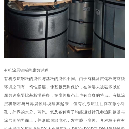
有机涂层钢板的腐蚀过程
有机涂层钢板的腐蚀与基板的腐蚀不同。由于有机涂层钢板与腐蚀
环境之间有一惰性膜层，使基板受到保护，在涂层未被破坏以前，
腐蚀速率要比基板慢得多，在腐蚀形态上也有自身的特点。有机涂
层将钢材与外界腐蚀环境隔离起来，但有机涂层往往存在微小针
孔，外界的水分、蒸汽、氧及各种离子均能通过针孔参透到钢基与
涂层间的界面上，并形成局部电池，发生膜下腐蚀。各种粒子在有
机涂层中的扩散系数D的大小排序为：DH20>D02DCI-DNa1侵蚀性粒