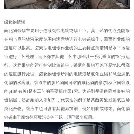
卤化物镀锡
卤化物镀锡主要用于连续钢带电镀纯锡工业。其工艺的优点是能够
在相当宽的镀液浓度范围内满意地进行电镀锡操作，因而作业线的
速度可以很高。卤素型电镀锡作业线的主要特点为带钢是水平地运
行进行工艺处理，而不像在其他工艺中那样以一系列垂直的“S"形运
行。这样带钢的运行控制比较简单，很薄的带钢可以容易地以很高
的速度进行处理。卤化物镀锡所用的电镀液是氯化亚锡和碱金属氟
化物的水溶液。镀液中的氯匕物同可溶的氟化物的摩尔比(它同镀液
的pH值有关)是本工艺的重要操作因1索。为得到平滑的附着良好的
镀锡层，还必须加入添加剂，代表性的例子是萘酚黄酸或聚氧乙烯
类化合物。镀液中也可含有其他添加剂，例如明胶或胨等。卤化物
镀锡由于腐蚀剂环境污染等问题，现已很少应用。