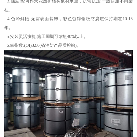
3.强度高:可作天花围护结构板材承重，抗弯抗压;一般房屋不用梁
柱。
4.色泽鲜艳:无需表面装饰，彩色镀锌钢板防腐层保持期在10-15
年。
5.安装灵活快捷:施工周期可缩短40%以上。
6.氧指数:(OI)32.0(省消防产品质检站)。