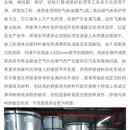
尖锤、钢丝刷、铁铲、砂轮打磨或喷砂处理等工具或方法清理干
净。焊接加工时，推荐使用惰性气体(如氩气)或二氧化碳气体保护焊
接方法，它们基本上不产生焊渣，但易产生金属飞溅，这些飞溅物
要去除掉。焊接厚大构件直焊缝或环形焊缝建议使用埋弧焊，以提
高生产效率。焊缝未焊透将会使预处理溶液渗入未焊透的缝隙中。
渗入的液体在镀锌时被加热沸腾而造成镀层表面缺陷。由于表面张
力的原因，锌液不容易渗入到比lmm更窄的缝隙内。残留在镀件缝隙
里的溶剂将会吸收空气中的潮气而产生镀锌后污染和腐蚀问题。如
果要求热镀锌后焊缝上的镀层平齐美观，所用焊接材料的化学成分
应尽量接近焊接基体母材金属的化学成分，或者用低硅或是无硅的
焊接填充材料。含硅高的焊接填充材料可能导致整个焊缝上形成过
厚而粗糙或灰暗的镀层，特别是基材表面光滑的焊接件，焊缝与基
材的镀层色泽、平滑度差异会更为明显。