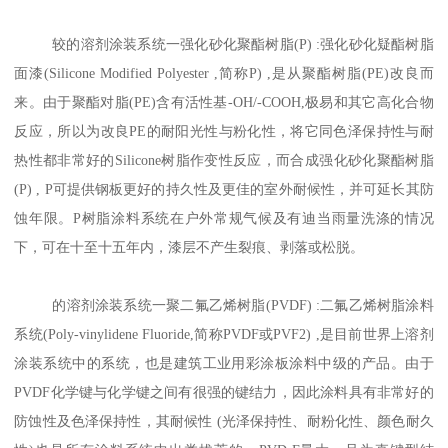
较的溶剂涂装系统一强化砂化聚酯树脂(P) :强化砂化疑酯树脂
面漆(Silicone Modified Polyester ,简称P) ,是从聚酯树脂(PE)改良而
来。由于聚酯对脂(PE)含有活性基-OH/-COOH,极易和其它高化合物
反应，所以为改良PE的耐阳光性与粉化性，将它同色泽保持性与耐
热性都非常好的Silicone树脂作变性反应，而合成强化砂化聚酯树脂
(P) , P可提供钢板更好的持久性及更佳的室外耐候性，并可延长其防
蚀年限。P树脂涂料系统在户外常规气候及有迪当雨量洗涤的情况
下，可在十至十五年内，漆层不产生裂痕、剥落或松脱。
的溶剂涂装系统一聚二氟乙烯树脂(PVDF) :二氟乙烯树脂涂料
系统(Poly-vinylidene Fluoride,简称PVDF或PVF2) ,是目前世界上溶剂
涂装系统中的系统，也是建筑工业用彩涂板涂料中级的产品。由于
PVDF化学键与化学键之间有很强的键结力，因此涂料具有非常好的
防蚀性及色泽保持性，其耐候性 (光泽保持性、耐粉化性、颜色耐久