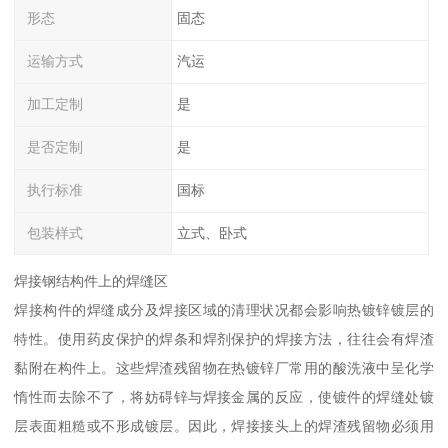
形态
固态
运输方式
汽运
加工定制
是
是否定制
是
执行标准
国标
包装样式
立式、卧式
焊接钢结构件上的焊缝区
焊接构件的焊缝成分及焊接区域的清理状况都会影响热镀锌镀层的
特性。使用药皮保护的焊条和焊剂保护的焊接方法，往往会有焊渣
黏附在构件上。这些焊渣残留物在热镀锌厂常用的酸洗液中呈化学
惰性而去除不了，将妨碍锌与焊接金属的反应，使镀件的焊缝处镀
层表面粗糙或不形成镀层。因此，焊接接头上的焊渣残留物必须用