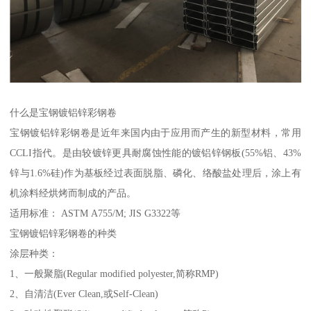
什么是宝钢镀铝锌彩钢卷
宝钢镀铝锌彩钢卷是近年来国内由于应用而产生的新型材料，常用
CCLI指代。是由较镀锌更具耐腐蚀性能的镀铝锌钢板(55%铝、43%
锌与1.6%硅)作为基板经过表面脱脂、磷化、络酸盐处理后，涂上有
机涂料经烘烤而制成的产品。
适用标准： ASTM A755/M; JIS G3322等
宝钢镀铝锌彩钢卷的种类
涂层种类：
1、一般聚脂(Regular modified polyester,简称RMP)
2、自清洁(Ever Clean,或Self-Clean)